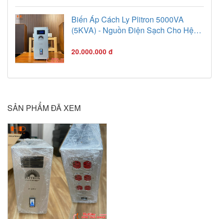
Dưới đây là thông tin
chi tiết.
Biến Áp Cách Ly Plitron 5000VA
(5KVA) - Nguồn Điện Sạch Cho Hệ
Thống Âm Thanh Hi-End
20.000.000 đ
SẢN PHẨM ĐÃ XEM