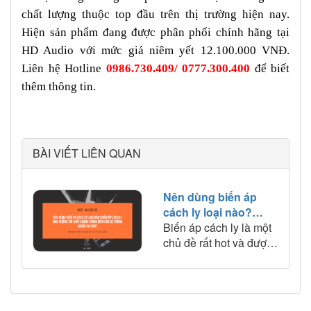
chất lượng thuộc top đầu trên thị trường hiện nay.
Hiện sản phẩm đang được phân phối chính hãng tại
HD Audio với mức giá niêm yết 12.100.000 VNĐ.
Liên hệ Hotline
0986.730.409/ 0777.300.400
để biết
thêm thông tin.
BÀI VIẾT LIÊN QUAN
Nên dùng biến áp
cách ly loại nào?
Biến áp cách ly ảnh
Biến áp cách ly là một
hưởng tới chất lượng
chủ đề rất hot và được
trình diễn của hệ
nhiều audiophile quan
thống audio ra sao?
tâm và đánh giá cao về
khả năng hạn chế
nhiễu, tăng chất lượng