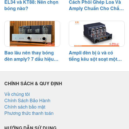
EL34 và KT88: Nên chọn
Cách Phối Ghép Loa Và
bóng nào?
Amply Chuẩn Cho Chất
Âm Hay
Bao lâu nên thay bóng
Ampli đèn bị ù và có
đèn amply? 7 dấu hiệu
tiếng kêu sột soạt một
cần biết
bên – Nguyên nhân và
cách khắc phục
CHÍNH SÁCH & QUY ĐỊNH
Về chúng tôi
Chính Sách Bảo Hành
Chính sách bảo mật
Phương thức thanh toán
HƯỚNG DẪN SỬ DỤNG