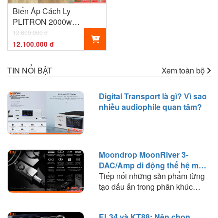
Biến Áp Cách Ly
PLITRON 2000w
CANADA
12.600.000 đ
12.100.000 đ
TIN NỔI BẬT
Xem toàn bộ
Digital Transport là gì? Vì sao
nhiều audiophile quan tâm?
Moondrop MoonRiver 3-
DAC/Amp di động thế hệ mới
đáng chú ý
Tiếp nối những sản phẩm từng
tạo dấu ấn trong phân khúc
DAC/Amp di động, Moondrop
mang đến MoonRiver 3 – thế hệ
EL34 và KT88: Nên chọn