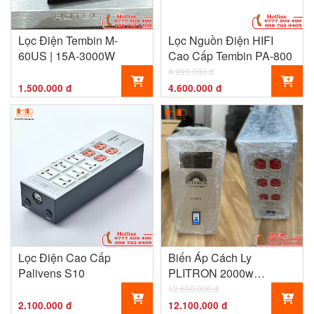
Lọc Điện Tembin M-
Lọc Nguồn Điện HIFI
60US | 15A-3000W
Cao Cấp Tembin PA-800
4.990.000 đ
1.500.000 đ
4.600.000 đ
Lọc Điện Cao Cấp
Biến Áp Cách Ly
Palivens S10
PLITRON 2000w
CANADA
12.600.000 đ
2.100.000 đ
12.100.000 đ