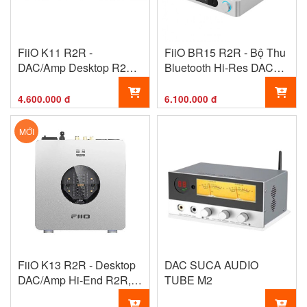
FiiO K11 R2R -
FiiO BR15 R2R - Bộ Thu
DAC/Amp Desktop R2R
Bluetooth Hi-Res DAC
Balanced Hi-Fi, Hỗ trợ
R2R Cao Cấp, Hỗ Trợ
NOS/OS, Công suất
aptX Lossless & LDAC
4.600.000 đ
6.100.000 đ
1300mW
MỚI
FiiO K13 R2R - Desktop
DAC SUCA AUDIO
DAC/Amp Hi-End R2R,
TUBE M2
Bluetooth LDAC,