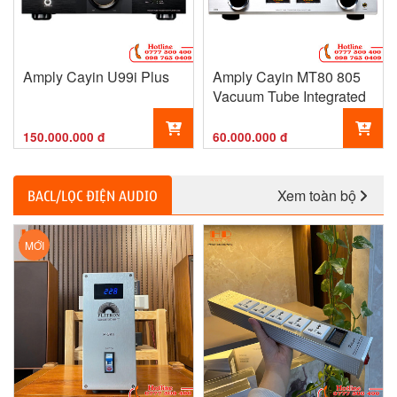
Amply Cayin U99i Plus
Amply Cayin MT80 805
Vacuum Tube Integrated
150.000.000 đ
60.000.000 đ
Xem toàn bộ
BACL/LỌC ĐIỆN AUDIO
MỚI