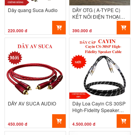
Dây quang Suca Audio
DÂY OTG ( A-TYPE C)
KẾT NỐI ĐIỆN THOẠI
VỚI DAC- 1M
220.000 đ
390.000 đ
DÂY AV SUCA AUDIO
Dây Loa Cayin CS 30SP
High-Fidelity Speaker
Cable
450.000 đ
4.500.000 đ