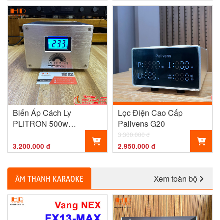
Biến Áp Cách Ly
Lọc Điện Cao Cấp
PLITRON 500w
Palivens G20
CANADA
3.300.000 đ
3.200.000 đ
2.950.000 đ
Xem toàn bộ
ÂM THANH KARAOKE