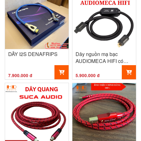
DÂY I2S DENAFRIPS
Dây nguồn mạ bạc
AUDIOMECA HIFI có
chức năng giảm tiếng ồn
chủ động, cáp nguồn
7.900.000 đ
5.900.000 đ
chống sét