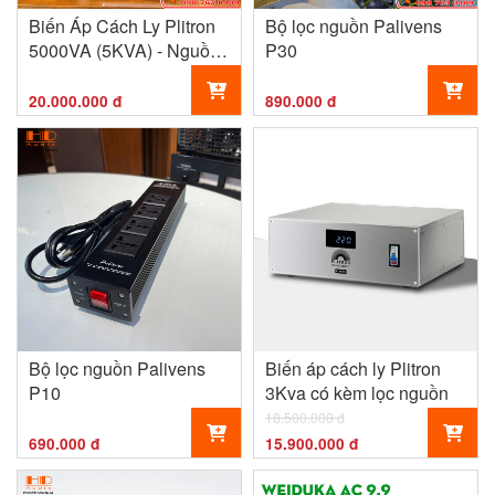
Biến Áp Cách Ly Plitron
Bộ lọc nguồn Palivens
5000VA (5KVA) - Nguồn
P30
Điện Sạch Cho Hệ
Thống Âm Thanh Hi-End
20.000.000 đ
890.000 đ
Bộ lọc nguồn Palivens
Biến áp cách ly Plitron
P10
3Kva có kèm lọc nguồn
18.500.000 đ
690.000 đ
15.900.000 đ