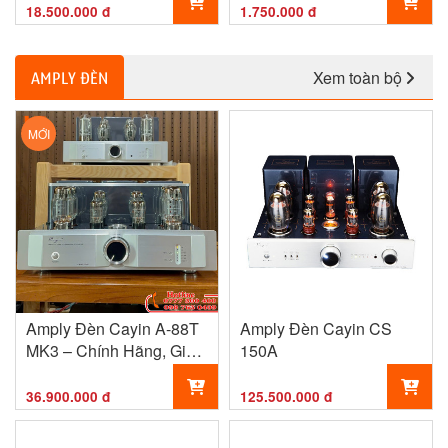
AMPLIFIER
18.500.000 đ
1.750.000 đ
Xem toàn bộ
AMPLY ĐÈN
MỚI
Amply Đèn Cayin A-88T
Amply Đèn Cayin CS
MK3 – Chính Hãng, Giá
150A
Tốt
36.900.000 đ
125.500.000 đ