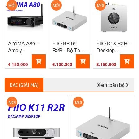
MỚI
MỚI
MỚI
AIYIMA A80 -
FiiO BR15
FiiO K13 R2R -
Amply
R2R - Bộ Thu
Desktop
Bluetooth Hi-Fi
Bluetooth Hi-
DAC/Amp Hi-
TPA3255 Tích
Res DAC R2R
End R2R,
4.150.000
6.100.000
8.150.000
Hợp DAC
Cao Cấp, Hỗ
Bluetooth
đ
đ
đ
ES9038Q2M
Trợ aptX
LDAC,
Công Suất
Lossless &
Balanced
Xem toàn bộ
DAC (GIẢI MÃ)
300W x2
LDAC
4.4mm & XLR
MỚI
MỚI