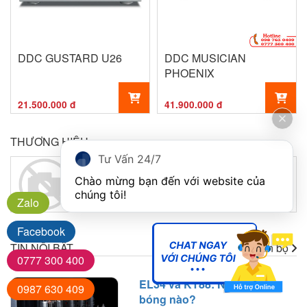
DDC GUSTARD U26
DDC MUSICIAN
PHOENIX
21.500.000 đ
41.900.000 đ
THƯƠNG HIỆU
Tư Vấn 24/7
Chào mừng bạn đến với website của 
chúng tôi!
Zalo
Facebook
TIN NỔI BẬT
Xem toàn bộ
0777 300 400
EL34 và KT88: Nên chọn
0987 630 409
bóng nào?