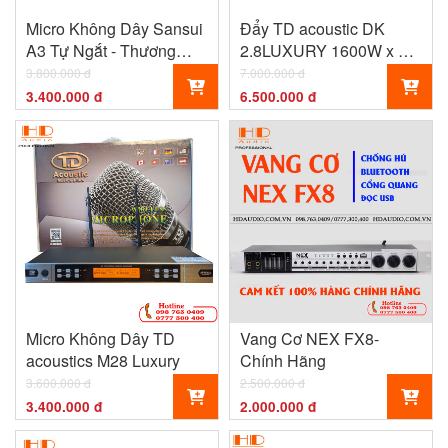
Micro Không Dây Sansui
Đẩy TD acoustic DK
A3 Tự Ngắt - Thương
2.8LUXURY 1600W x 2
Hiệu Đến Từ Nhật Bản
kênh Mới Nhất 2022
3.800.000 đ
7.000.000 đ
3.400.000 đ
6.500.000 đ
Micro Không Dây TD
Vang Cơ NEX FX8-
acoustics M28 Luxury
Chính Hãng
3.600.000 đ
2.500.000 đ
3.400.000 đ
2.000.000 đ