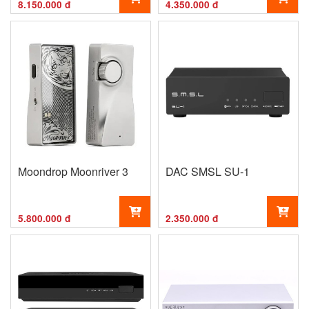
Balanced 4.4mm & XLR
8.150.000 đ
4.350.000 đ
Moondrop Moonriver 3
DAC SMSL SU-1
5.800.000 đ
2.350.000 đ