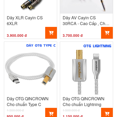
Dây XLR Cayin CS
Dây AV Cayin CS
6XLR
30RCA - Cao Cấp , Chất
Lượng
3.900.000 đ
3.700.000 đ
Dây OTG QINCROWN
Dây OTG QINCROWN
Cho chuẩn Type C
Cho chuẩn Lightning
1.300.000 đ
1.500.000 đ
950.000 đ
1.150.000 đ