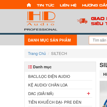
Tin tức
Liên hệ
Hướng dẫ
Giao
Siêu 
DANH MỤC SẢN PHẨM
Trang Chủ
SILTECH
SI
Danh mục
Hi
BACL/LỌC ĐIỆN AUDIO
KỆ AUDIO/ CHÂN LOA
DAC (GIẢI MÃ)
TIỀN KHUẾCH ĐẠI- PRE ĐÈN