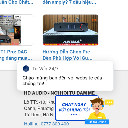
uẩn Cho Chất
đèn amply? 7 dấu hiệu
cần biết
T1 Pro: DAC
Hướng Dẫn Chọn Pre
ng đáng mua
Đèn Phù Hợp Với Gu
riệu
Nghe Nhạc
Tư Vấn 24/7
Chào mừng bạn đến với website của 
LIÊN HỆ
chúng tôi!
HD AUDIO - NƠI HỘI TỤ ĐAM MÊ
Lô TT5-10, Khu đấu giá Phương
Canh, Phường Phương Canh, Nam
Từ Liêm, Hà Nội
Hotline: 0777 300 400