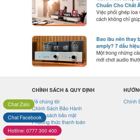
Chuẩn Cho Chất 
cầu nghe nhạc.
Việc phối ghép loa
cách không chỉ giúp
động ổn định mà cò
đến chất lượng âm 
Bao lâu nên thay 
trải nghiệm. Trong b
amply? 7 dấu hiệu
Audio sẽ chia sẻ n
Một trong những câ
quan trọng và kinh 
mới chơi audio thườ
giúp bạn lựa chọn 
"Bóng đèn amply d
với loa để khai thác
lâu?" hoặc "Khi nà
của dàn âm thanh.
đèn?". Trên thực tế
tử là linh kiện có tu
CHÍNH SÁCH & QUY ĐỊNH
HƯỚNG
và sẽ dần suy giảm
một thời gian hoạt 
Về chúng tôi
Chính 
Chat
Zalo
Chính Sách Bảo Hành
Chính sách bảo mật
Chat
Facebook
Phương thức thanh toán
Hotline:
0777 300 400