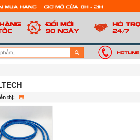
n mua hàng
Giờ mở cửa: 8h - 21h
 hàng
Đổi mới
Hỗ tr
tốc
90 ngày
24/7
Hotline
LTECH
ển thị: