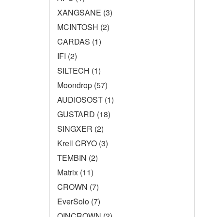
XANGSANE (3)
MCINTOSH (2)
CARDAS (1)
IFI (2)
SILTECH (1)
Moondrop (57)
AUDIOSOST (1)
GUSTARD (18)
SINGXER (2)
Krell CRYO (3)
TEMBIN (2)
Matrix (11)
CROWN (7)
EverSolo (7)
QINCROWN (2)