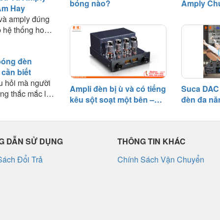
bóng nào?
Amply Ch
Âm Hay
Âm Hay
 và amply đúng
 hệ thống hoạt
n quyết định
thanh mà bạn
bóng đèn
ài viết này, HD
 cần biết
hững nguyên tắc
u hỏi mà người
nghiệm thực tế
Ampli đèn bị ù và có tiếng
Suca DAC 
ng thắc mắc là:
amply phù hợp
kêu sột soạt một bên –
đèn đa nă
ùng được bao
 tối đa hiệu suất
Nguyên nhân và cách
tầm giá 3 t
o cần thay bóng
khắc phục
, bóng đèn điện
ổi thọ nhất định
 DẪN SỬ DỤNG
THÔNG TIN KHÁC
 hiệu suất sau
động.
Sách Đổi Trả
Chính Sách Vận Chuyển