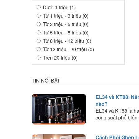
Dưới 1 triệu (1)
Từ 1 triệu - 3 triệu (0)
Từ 3 triệu - 5 triệu (0)
Từ 5 triệu - 8 triệu (0)
Từ 8 triệu - 12 triệu (0)
Từ 12 triệu - 20 triệu (0)
Trên 20 triệu (0)
TIN NỔI BẬT
EL34 và KT88: Nê
nào?
EL34 và KT88 là ha
công suất phổ biến 
Tìm hiểu sự khác bi
công suất, khả năn
Cách Phối Ghép L
lựa chọn loại bóng 