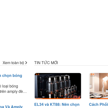
Xem toàn bộ
TIN TỨC MỚI
n chọn bóng
i loại bóng
trên amply đèn.
ệt về chất âm,
g phối ghép và
EL34 và KT88: Nên chọn
Cách Phối
oa Và Amply
phù hợp với nhu