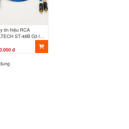
y tín hiệu RCA
LTECH ST-48B G3 lõi
 bạc 1M
0.000 đ
 dung