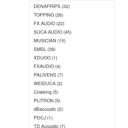
DENAFRIPS (32)
TOPPING (26)
FX AUDIO (22)
SUCA AUDIO (45)
MUSICIAN (15)
SMSL (39)
XDUOO (1)
FXAUDIO (4)
PALIVENS (7)
WEIDUCA (2)
Cowking (5)
PLITRON (5)
dBacoustic (2)
PDCJ (1)
TD Acoustic (7)