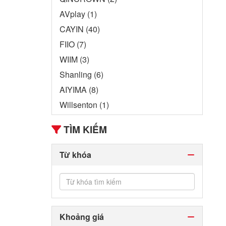
AVplay (1)
CAYIN (40)
FIIO (7)
WIIM (3)
Shanling (6)
AIYIMA (8)
Willsenton (1)
TÌM KIẾM
Từ khóa
Khoảng giá