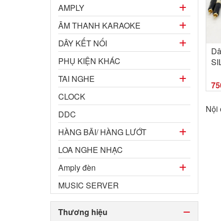
AMPLY
ÂM THANH KARAOKE
DÂY KẾT NỐI
Dâ
PHỤ KIỆN KHÁC
SI
mạ
TAI NGHE
75
CLOCK
Nội
DDC
HÀNG BÃI/ HÀNG LƯỚT
LOA NGHE NHẠC
Amply đèn
MUSIC SERVER
Thương hiệu