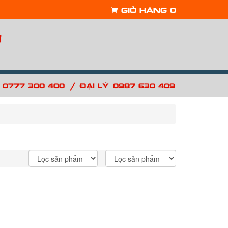
Giỏ hàng
0
ợ
/
: 0777 300 400
Đại lý: 0987 630 409