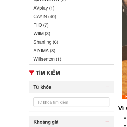
AVplay (1)
CAYIN (40)
FIIO (7)
WIIM (3)
Shanling (6)
AIYIMA (8)
Willsenton (1)
TÌM KIẾM
Từ khóa
Vì 
Khoảng giá