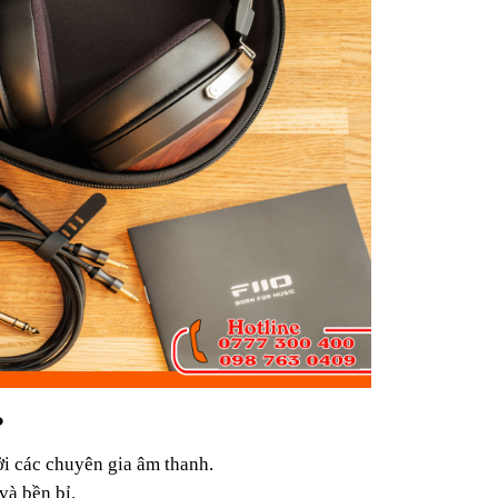
?
ởi các chuyên gia âm thanh.
và bền bỉ.