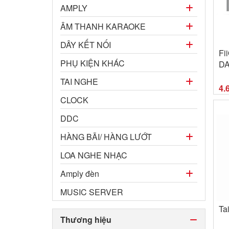
AMPLY
ÂM THANH KARAOKE
DÂY KẾT NỐI
Fi
PHỤ KIỆN KHÁC
DA
Ba
TAI NGHE
NO
4.
1
CLOCK
DDC
HÀNG BÃI/ HÀNG LƯỚT
LOA NGHE NHẠC
Amply đèn
MUSIC SERVER
Ta
Thương hiệu