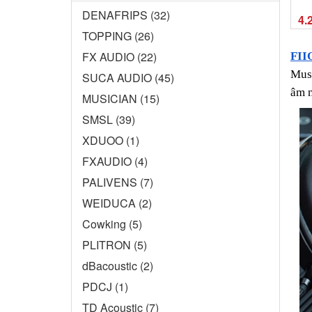
DENAFRIPS (32)
4.
TOPPING (26)
FX AUDIO (22)
FII
Musi
SUCA AUDIO (45)
âm n
MUSICIAN (15)
SMSL (39)
XDUOO (1)
FXAUDIO (4)
PALIVENS (7)
WEIDUCA (2)
Cowking (5)
PLITRON (5)
dBacoustic (2)
PDCJ (1)
TD Acoustic (7)