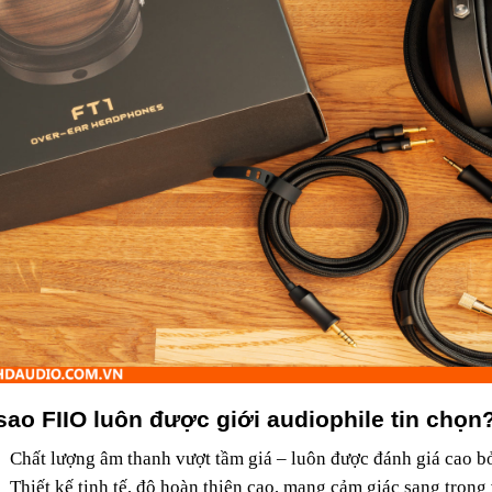
sao FIIO luôn được giới audiophile tin chọn
Chất lượng âm thanh vượt tầm giá – luôn được đánh giá cao b
Thiết kế tinh tế, độ hoàn thiện cao, mang cảm giác sang trọng 