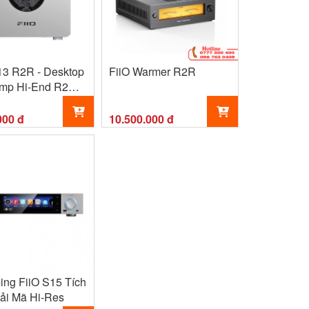
13 R2R - Desktop
FiiO Warmer R2R
mp Hi-End R2R,
oth LDAC,
ced 4.4mm & XLR
000 đ
10.500.000 đ
ing FiiO S15 Tích
ải Mã Hi-Res