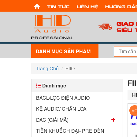
Tin tức
Liên hệ
Hướng dẫ
Giao
Siêu 
DANH MỤC SẢN PHẨM
Trang Chủ
FIIO
FI
Danh mục
Hi
BACL/LỌC ĐIỆN AUDIO
KỆ AUDIO/ CHÂN LOA
MỚ
DAC (GIẢI MÃ)
TIỀN KHUẾCH ĐẠI- PRE ĐÈN