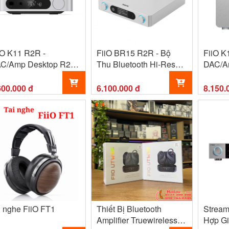
iO K11 R2R -
FiiO BR15 R2R - Bộ
FiiO K
C/Amp Desktop R2R
Thu Bluetooth Hi-Res
DAC/A
lanced Hi-Fi, Hỗ trợ
DAC R2R Cao Cấp, Hỗ
Blueto
S/OS, Công suất
Trợ aptX Lossless &
Balan
600.000 đ
6.100.000 đ
8.150.
300mW
LDAC
i nghe FiiO FT1
Thiết Bị Bluetooth
Stream
Amplifier Truewireless
Hợp Gi