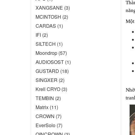
Thàn
XANGSANE (3)
năng
MCINTOSH (2)
Một 
CARDAS (1)
IFI (2)
SILTECH (1)
Moondrop (57)
AUDIOSOST (1)
GUSTARD (18)
SINGXER (2)
Krell CRYO (3)
Nhờ 
TEMBIN (2)
tran
Matrix (11)
CROWN (7)
EverSolo (7)
QINCROWN (2)