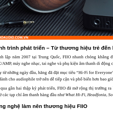
nh trình phát triển – Từ thương hiệu trẻ đế
nh lập năm 2007 tại Trung Quốc, FIIO nhanh chóng khẳng đị
AMP, máy nghe nhạc, tai nghe và phụ kiện âm thanh di động có 
 từ những ngày đầu, hãng đã đặt mục tiêu “Hi-Fi for Everyone
dành cho audiophile trở nên dễ tiếp cận và phổ biến hơn bao giờ
 qua gần hai thập kỷ phát triển, FIIO đã mở rộng thị trường r
từ các tạp chí âm thanh hàng đầu như
What Hi-Fi
,
Headfonia
,
So
ng nghệ làm nên thương hiệu FIIO