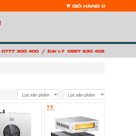
Giỏ hàng
0
ợ
/
: 0777 300 400
Đại lý: 0987 630 409