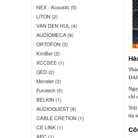
NEX - Acoustic (5)
LITON (2)
VAN DEN HUL (4)
AUDIOMECA (9)
ORTOFON (3)
KimBer (2)
Hà
XCCSEE (1)
Thà
QED (2)
DAC/
Monster (3)
Ngay
Furutech (5)
chỉ 
BELKIN (1)
Trải
AUDIOQUEST (9)
tín 
CABLE CRETION (1)
CE LINK (1)
Cô
APC (1)