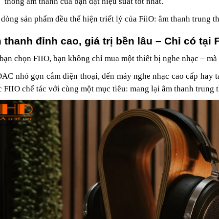
thống âm thanh của bạn đạt hiệu suất tốt nhất.
dòng sản phẩm đều thể hiện triết lý của FiiO: âm thanh trung thực
thanh đỉnh cao, giá trị bền lâu – Chỉ có tại 
bạn chọn FIIO, bạn không chỉ mua một thiết bị nghe nhạc – mà 
AC nhỏ gọn cắm điện thoại, đến máy nghe nhạc cao cấp hay tai 
 FIIO chế tác với cùng một mục tiêu: mang lại âm thanh trung t