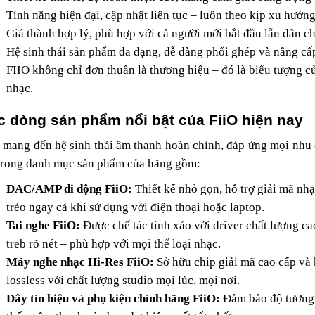
Tính năng hiện đại, cập nhật liên tục – luôn theo kịp xu hướn
Giá thành hợp lý, phù hợp với cả người mới bắt đầu lẫn dân c
Hệ sinh thái sản phẩm đa dạng, dễ dàng phối ghép và nâng cấ
FIIO không chỉ đơn thuần là thương hiệu – đó là biểu tượng c
nhạc.
c dòng sản phẩm nổi bật của FiiO hiện nay
 mang đến hệ sinh thái âm thanh hoàn chỉnh, đáp ứng mọi nhu
trong danh mục sản phẩm của hãng gồm:
DAC/AMP di động FiiO:
Thiết kế nhỏ gọn, hỗ trợ giải mã nh
trẻo ngay cả khi sử dụng với điện thoại hoặc laptop.
Tai nghe FiiO:
Được chế tác tinh xảo với driver chất lượng cao
treb rõ nét – phù hợp với mọi thể loại nhạc.
Máy nghe nhạc Hi-Res FiiO:
Sở hữu chip giải mã cao cấp và
lossless với chất lượng studio mọi lúc, mọi nơi.
Dây tín hiệu và phụ kiện chính hãng FiiO:
Đảm bảo độ tương t