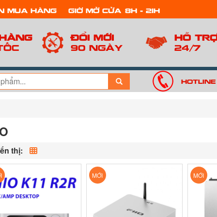
n mua hàng
Giờ mở cửa: 8h - 21h
 hàng
Đổi mới
Hỗ tr
tốc
90 ngày
24/7
Hotline
IO
ển thị:
I
MỚI
MỚI