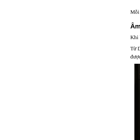
Mỗi 
Âm 
Khi 
Từ D
được