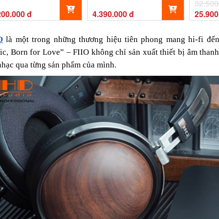
Fiio UTWS5 2025 Chính
32.500
Hãng - Bảo Hành 12
200.000 đ
4.390.000 đ
25.900
Tháng
O
là một trong những thương hiệu tiên phong mang hi-fi đến 
c, Born for Love” – FIIO không chỉ sản xuất thiết bị âm thanh
hạc qua từng sản phẩm của mình.