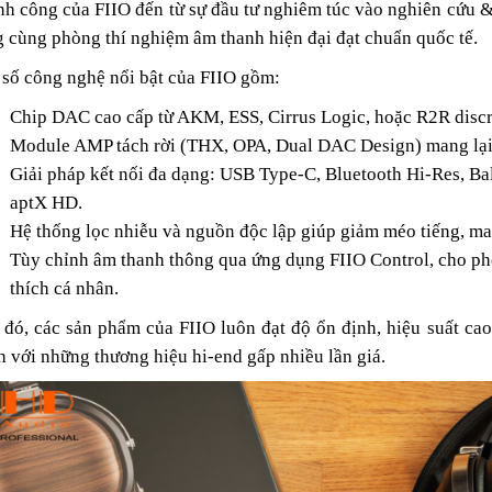
h công của FIIO đến từ sự đầu tư nghiêm túc vào nghiên cứu & 
 cùng phòng thí nghiệm âm thanh hiện đại đạt chuẩn quốc tế.
số công nghệ nổi bật của FIIO gồm:
Chip DAC cao cấp từ AKM, ESS, Cirrus Logic, hoặc R2R discrete
Module AMP tách rời (THX, OPA, Dual DAC Design) mang lại 
Giải pháp kết nối đa dạng: USB Type-C, Bluetooth Hi-Res, 
aptX HD.
Hệ thống lọc nhiễu và nguồn độc lập giúp giảm méo tiếng, ma
Tùy chỉnh âm thanh thông qua ứng dụng FIIO Control, cho phé
thích cá nhân.
đó, các sản phẩm của FIIO luôn đạt độ ổn định, hiệu suất cao
h với những thương hiệu hi-end gấp nhiều lần giá.