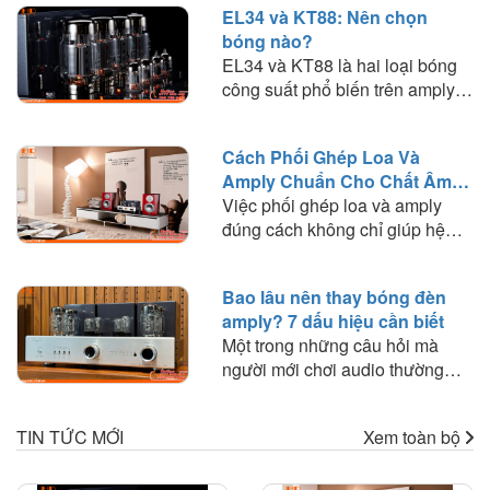
EL34 và KT88: Nên chọn
bóng nào?
EL34 và KT88 là hai loại bóng
công suất phổ biến trên amply
đèn. Tìm hiểu sự khác biệt về
chất âm, công suất, khả năng
Cách Phối Ghép Loa Và
phối ghép và lựa chọn loại bóng
Amply Chuẩn Cho Chất Âm
phù hợp với nhu cầu nghe
Hay
Việc phối ghép loa và amply
nhạc.
đúng cách không chỉ giúp hệ
thống hoạt động ổn định mà còn
quyết định đến chất lượng âm
Bao lâu nên thay bóng đèn
thanh mà bạn trải nghiệm. Trong
amply? 7 dấu hiệu cần biết
bài viết này, HD Audio sẽ chia
Một trong những câu hỏi mà
sẻ những nguyên tắc quan trọng
người mới chơi audio thường
và kinh nghiệm thực tế giúp bạn
thắc mắc là: "Bóng đèn amply
lựa chọn amply phù hợp với loa
dùng được bao lâu?" hoặc "Khi
để khai thác tối đa hiệu suất của
TIN TỨC MỚI
Xem toàn bộ
nào cần thay bóng đèn?". Trên
dàn âm thanh.
thực tế, bóng đèn điện tử là linh
kiện có tuổi thọ nhất định và sẽ