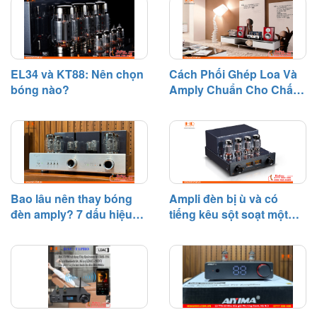
dần suy giảm hiệu suất sau một
thời gian hoạt động.
EL34 và KT88: Nên chọn
Cách Phối Ghép Loa Và
bóng nào?
Amply Chuẩn Cho Chất
Âm Hay
Bao lâu nên thay bóng
Ampli đèn bị ù và có
đèn amply? 7 dấu hiệu
tiếng kêu sột soạt một
cần biết
bên – Nguyên nhân và
cách khắc phục