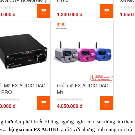
NG CẤP BÓNG 6K4]
FT001
X6 MKI
0.000 đ
1.900.
0.000 đ
1.300.000 đ
1.550.
ải Mã FX AUDIO DAC
Giải mã FX AUDIO DAC
 PRO
M1
050.000 đ
4.500.000 đ
0.000 đ
4.050.000 đ
g thời đại phát triển không ngừng nghỉ của các dòng âm than
r,...
bộ giải mã FX AUDIO
ra đời với những tính năng nổi trội 