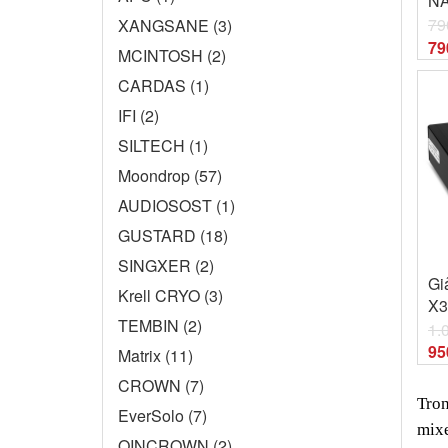
NÂ
79
XANGSANE (3)
79
MCINTOSH (2)
CARDAS (1)
IFI (2)
SILTECH (1)
Moondrop (57)
AUDIOSOST (1)
GUSTARD (18)
SINGXER (2)
Gi
Krell CRYO (3)
X3
TEMBIN (2)
1.
95
Matrix (11)
CROWN (7)
Tron
EverSolo (7)
mixe
QINCROWN (2)