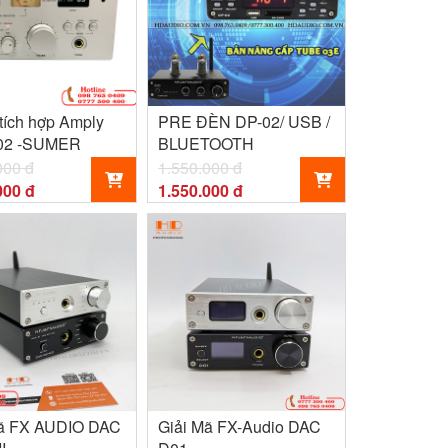
tích hợp Amply
PRE ĐÈN DP-02/ USB /
02 -SUMER
BLUETOOTH
000 đ
1.550.000 đ
000 đ
1.550.000 đ
Mã FX AUDIO DAC
Giải Mã FX-Audio DAC