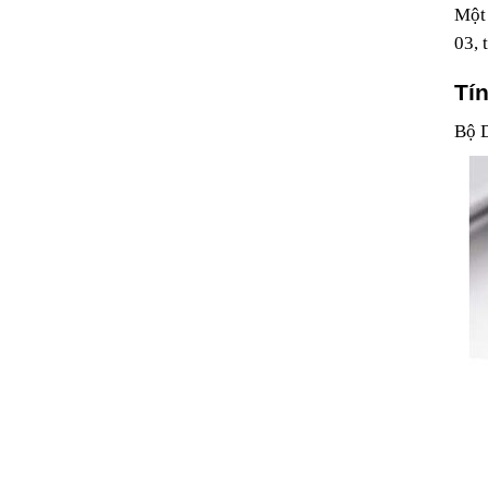
Một
03, 
Tí
Bộ D