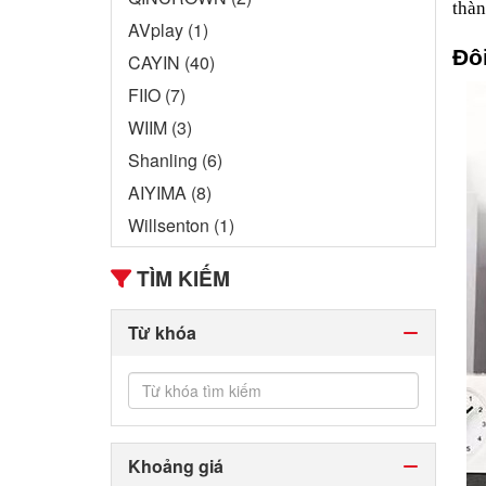
thàn
AVplay (1)
Đô
CAYIN (40)
FIIO (7)
WIIM (3)
Shanling (6)
AIYIMA (8)
Willsenton (1)
TÌM KIẾM
Từ khóa
Khoảng giá