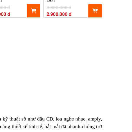
I
D01
000 đ
3.900.000 đ
000 đ
2.900.000 đ
h kỹ thuật số như đầu CD, loa nghe nhạc, amply,
cùng thiết kế tinh tế, bắt mắt đã nhanh chóng trở