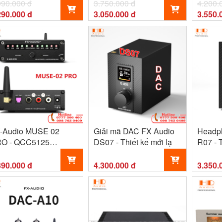
ơi Oto
990.000 đ
3.750.000 đ
4.200.
290.000 đ
3.050.000 đ
3.550.
udio MUSE 02
Giải mã DAC FX Audio
Headp
O - QCC5125
DS07 - Thiết kế mới lạ
R07 - 
uetooth 5.1
AUDIO
390.000 đ
4.300.000 đ
3.350.