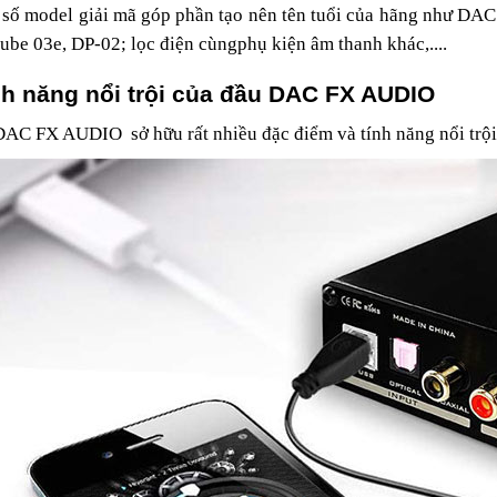
 số model giải mã góp phần tạo nên tên tuổi của hãng như D
tube 03e, DP-02; lọc điện cùngphụ kiện âm thanh khác,....
nh năng nổi trội của đầu DAC FX AUDIO
AC FX AUDIO sở hữu rất nhiều đặc điểm và tính năng nổi trội