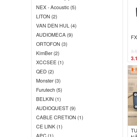
NEX - Acoustic (5)
LITON (2)
VAN DEN HUL (4)
AUDIOMECA (9)
FX
ORTOFON (3)
3.
KimBer (2)
3.
XCCSEE (1)
QED (2)
Monster (3)
Furutech (5)
BELKIN (1)
AUDIOQUEST (9)
CABLE CRETION (1)
CE LINK (1)
TU
APC (1)