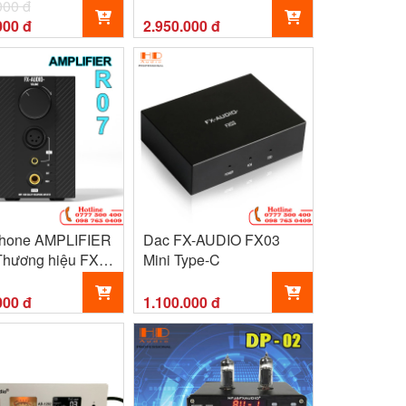
Các Tín Đồ Âm Thanh
000 đ
000 đ
2.950.000 đ
hone AMPLIFIER
Dac FX-AUDIO FX03
Thương hiệu FX
Mini Type-C
000 đ
1.100.000 đ