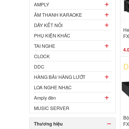
AMPLY
ÂM THANH KARAOKE
DÂY KẾT NỐI
He
PHỤ KIỆN KHÁC
FX
TAI NGHE
4.
CLOCK
DDC
HÀNG BÃI/ HÀNG LƯỚT
LOA NGHE NHẠC
Amply đèn
MUSIC SERVER
Bộ
Thương hiệu
FX