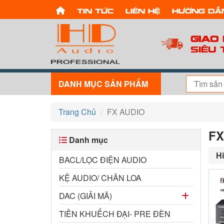
Tin tức
Liên hệ
Hướng dẫ
Giao
Siêu 
DANH MỤC SẢN PHẨM
Trang Chủ
FX AUDIO
FX
Danh mục
Hi
BACL/LỌC ĐIỆN AUDIO
KỆ AUDIO/ CHÂN LOA
DAC (GIẢI MÃ)
TIỀN KHUẾCH ĐẠI- PRE ĐÈN