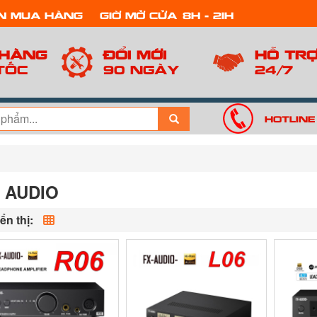
n mua hàng
Giờ mở cửa: 8h - 21h
 hàng
Đổi mới
Hỗ tr
tốc
90 ngày
24/7
Hotline
 AUDIO
ển thị: