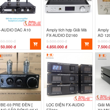
-AUDIO DAC A10
Amply tích hợp Giải Mã
Amply 
FX-AUDIO D2160
AD 12
550.000 đ
5.500.000 đ
8.000.
150.000 đ
4.850.000 đ
7.500.
BE-03 PRE ĐÈN [
LỌC ĐIỆN FX-AUDIO
Giải 