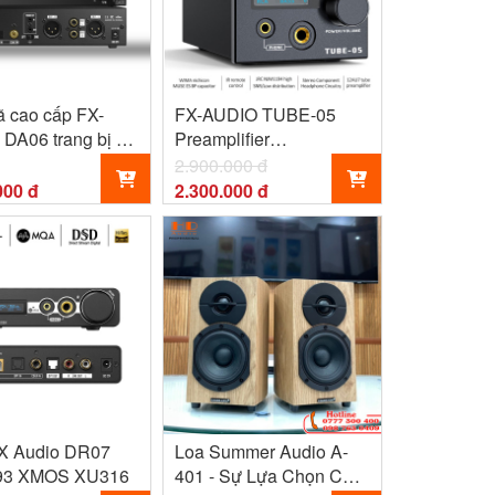
ã cao cấp FX-
FX-AUDIO TUBE-05
DA06 trang bị 2
Preamplifier
DAC AK4493
12AU7/ECC82
2.900.000 đ
000 đ
2.300.000 đ
X Audio DR07
Loa Summer Audio A-
93 XMOS XU316
401 - Sự Lựa Chọn Cho