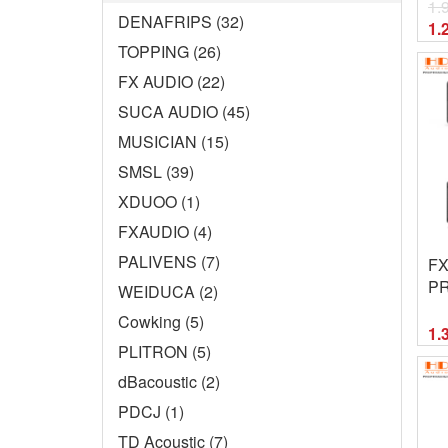
Ch
1.
DENAFRIPS (32)
1.
TOPPING (26)
FX AUDIO (22)
SUCA AUDIO (45)
MUSICIAN (15)
SMSL (39)
XDUOO (1)
FXAUDIO (4)
PALIVENS (7)
FX-A
PR
WEIDUCA (2)
Bl
Cowking (5)
1.
PLITRON (5)
dBacoustic (2)
PDCJ (1)
TD Acoustic (7)