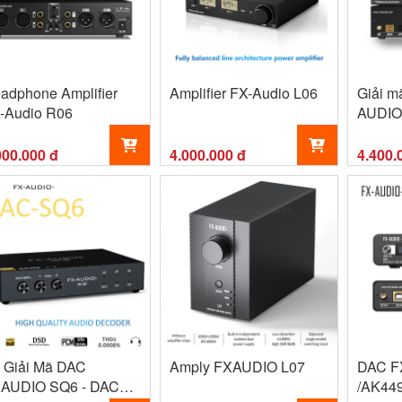
adphone Amplifier
Amplifier FX-Audio L06
Giải m
-Audio R06
AUDIO 
chip 
000.000 đ
4.000.000 đ
4.400.
 Giải Mã DAC
Amply FXAUDIO L07
DAC F
AUDIO SQ6 - DAC
/AK44