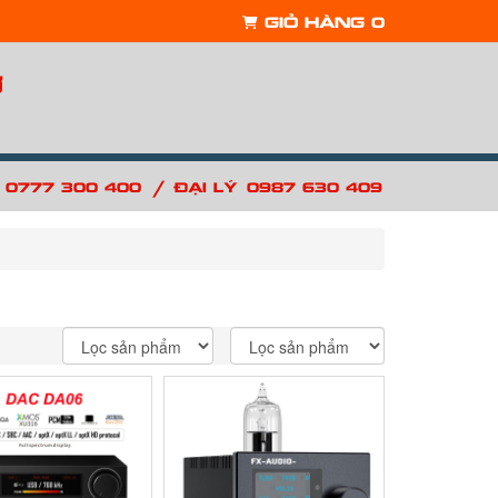
Giỏ hàng
0
ợ
/
: 0777 300 400
Đại lý: 0987 630 409