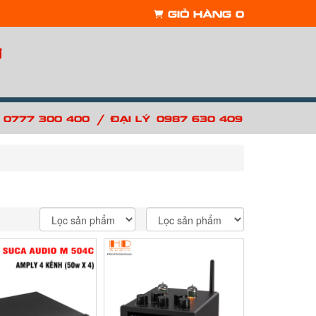
Giỏ hàng
0
ợ
/
: 0777 300 400
Đại lý: 0987 630 409