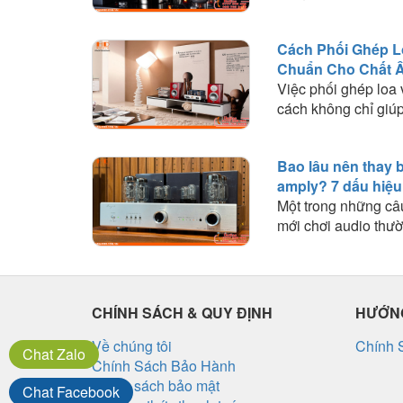
Tìm hiểu sự khác bi
công suất, khả năn
Cách Phối Ghép L
lựa chọn loại bóng 
Chuẩn Cho Chất 
cầu nghe nhạc.
Việc phối ghép loa
cách không chỉ giúp
động ổn định mà cò
đến chất lượng âm 
Bao lâu nên thay 
trải nghiệm. Trong b
amply? 7 dấu hiệu
Audio sẽ chia sẻ n
Một trong những câ
quan trọng và kinh 
mới chơi audio thườ
giúp bạn lựa chọn 
"Bóng đèn amply d
với loa để khai thác
lâu?" hoặc "Khi nà
của dàn âm thanh.
đèn?". Trên thực tế
tử là linh kiện có tu
CHÍNH SÁCH & QUY ĐỊNH
HƯỚNG
và sẽ dần suy giảm
một thời gian hoạt 
Về chúng tôi
Chính 
Chat
Zalo
Chính Sách Bảo Hành
Chính sách bảo mật
Chat
Facebook