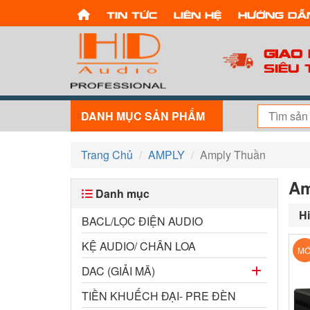
Tin tức
Liên hệ
Hướng dẫ
Giao
Siêu 
DANH MỤC SẢN PHẨM
Trang Chủ
AMPLY
Amply Thuần
Am
Danh mục
Hi
BACL/LỌC ĐIỆN AUDIO
KỆ AUDIO/ CHÂN LOA
MỚ
DAC (GIẢI MÃ)
TIỀN KHUẾCH ĐẠI- PRE ĐÈN