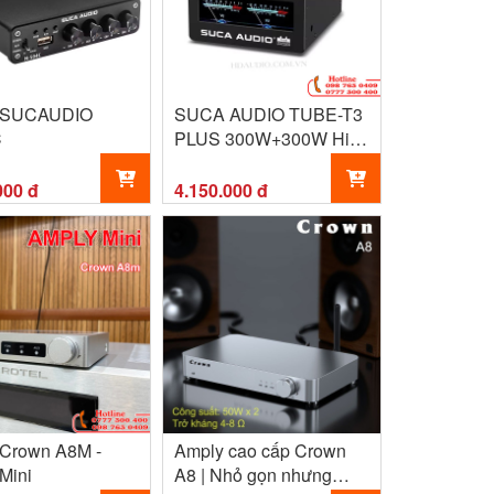
 SUCAUDIO
SUCA AUDIO TUBE-T3
C
PLUS 300W+300W Hifi
Power Amplifier Tube
Preamp Bluetooth 5.1
000 đ
4.150.000 đ
Crown A8M -
Amply cao cấp Crown
Mini
A8 | Nhỏ gọn nhưng