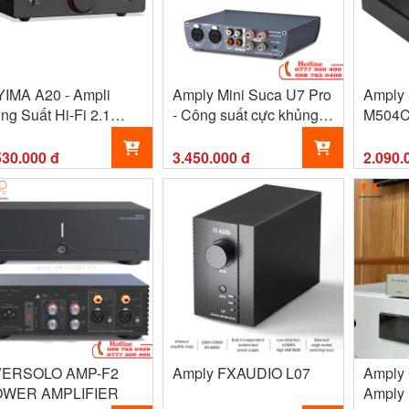
YIMA A20 - Ampli
Amply Mini Suca U7 Pro
Amply
ng Suất Hi-Fi 2.1
- Công suất cực khủng
M504
nh TPA3255
300W 2 kênh
lanced XLR, Hỗ Trợ
530.000 đ
3.450.000 đ
2.090.
bwoofer
ERSOLO AMP-F2
Amply FXAUDIO L07
Amply 
WER AMPLIFIER
Amply 