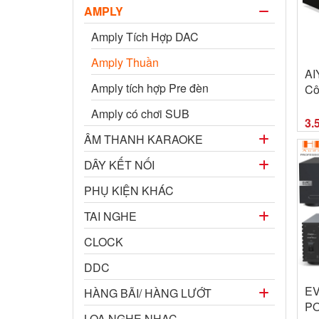
AMPLY
Amply Tích Hợp DAC
Amply Thuần
AI
Amply tích hợp Pre đèn
Cô
Kê
Amply có chơi SUB
Ba
3.
Su
ÂM THANH KARAOKE
DÂY KẾT NỐI
PHỤ KIỆN KHÁC
TAI NGHE
CLOCK
DDC
EV
HÀNG BÃI/ HÀNG LƯỚT
PO
LOA NGHE NHẠC