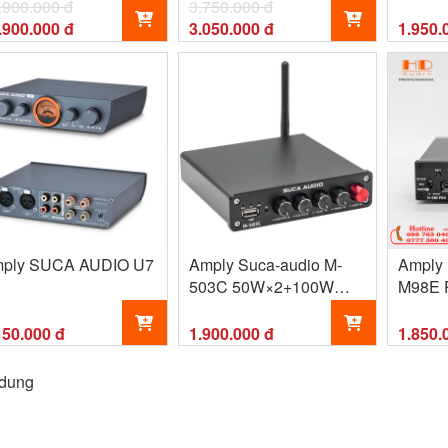
.900.000 đ
3.750.000 đ
.900.000 đ
3.050.000 đ
1.950.
ply SUCA AUDIO U7
Amply Suca-audio M-
Amply 
503C 50W×2+100W
M98E P
Bluetooth 5.0
150.000 đ
1.900.000 đ
1.850.
 dung