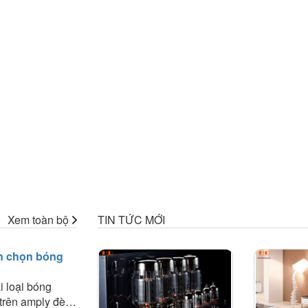
Xem toàn bộ
TIN TỨC MỚI
n chọn bóng
i loại bóng
trên amply đèn.