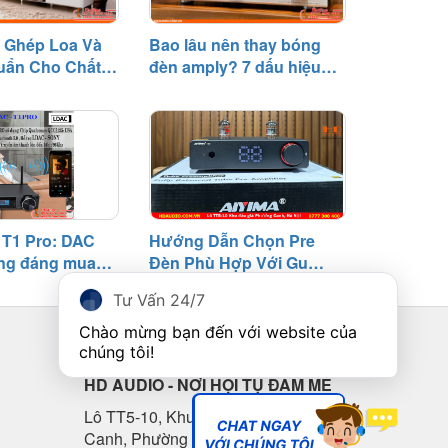
 Ghép Loa Và
Bao lâu nên thay bóng
uẩn Cho Chất
đèn amply? 7 dấu hiệu
cần biết
T1 Pro: DAC
Hướng Dẫn Chọn Pre
ng đáng mua
Đèn Phù Hợp Với Gu
riệu
Nghe Nhạc
Tư Vấn 24/7
Chào mừng bạn đến với website của 
LIÊN HỆ
chúng tôi!
HD AUDIO - NƠI HỘI TỤ ĐAM MÊ
Lô TT5-10, Khu đấu giá Phương
Canh, Phường Phương Canh, Nam