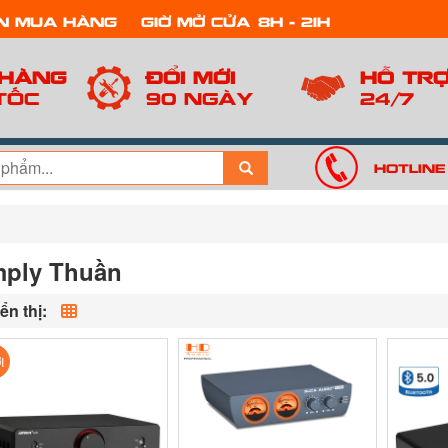
n mua hàng
Giờ mở cửa: 8h - 21h
 hàng
Đổi mới
Hỗ tr
tốc
90 ngày
24/7
Hotline
ply Thuần
ển thị:
I