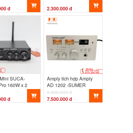
Mạnh mẽ
000 đ
2.300.000 đ
Mini SUCA-
Amply tích hợp Amply
ro 160W x 2
AD 1202 -SUMER
8.000.000 đ
000 đ
7.500.000 đ