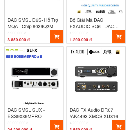
DAC SMSL D6S- Hỗ Trợ
Bộ Giải Mã DAC
MQA - Chip 9039Q2M
FXAUDIO SQ6 - DAC
Chơi Oto
5.900.000 đ
1.990.000 đ
3.850.000 đ
1.290.000 đ
DAC SMSL SUX -
DAC FX Audio DR07
ESS9039MPRO
/AK4493 XMOS XU316
30.000.000 đ
4.200.000 đ
24.200.000 đ
3.550.000 đ