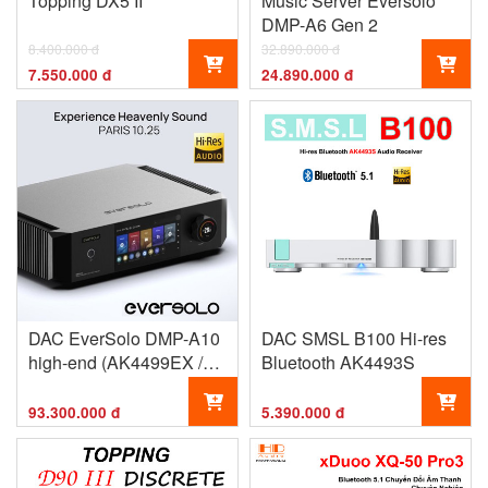
Topping DX5 II
Music Server Eversolo
DMP-A6 Gen 2
8.400.000 đ
32.890.000 đ
7.550.000 đ
24.890.000 đ
DAC EverSolo DMP-A10
DAC SMSL B100 Hi-res
high-end (AK4499EX /
Bluetooth AK4493S
AK4191EQ)
93.300.000 đ
5.390.000 đ