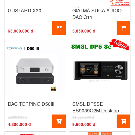
GUSTARD X30
GIẢI MÃ SUCA AUDIO
DAC Q11
63.000.000 đ
3.850.000 đ
DAC TOPPING D50III
SMSL DP5SE
ES9039Q2M Desktop
Music Player
5.990.000 đ
11.520.000 đ
4.800.000 đ
9.600.000 đ