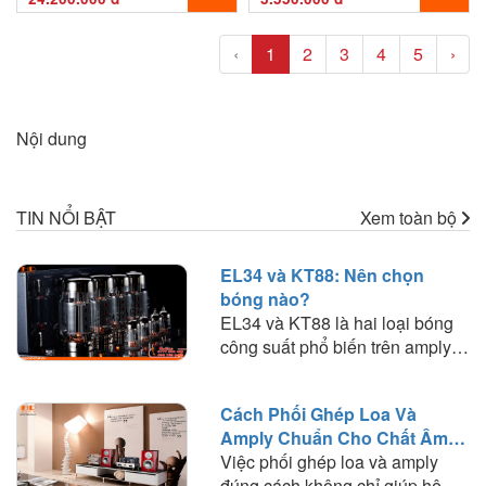
‹
1
2
3
4
5
›
Nội dung
TIN NỔI BẬT
Xem toàn bộ
EL34 và KT88: Nên chọn
bóng nào?
EL34 và KT88 là hai loại bóng
công suất phổ biến trên amply
đèn. Tìm hiểu sự khác biệt về
chất âm, công suất, khả năng
Cách Phối Ghép Loa Và
phối ghép và lựa chọn loại bóng
Amply Chuẩn Cho Chất Âm
phù hợp với nhu cầu nghe
Hay
Việc phối ghép loa và amply
nhạc.
đúng cách không chỉ giúp hệ