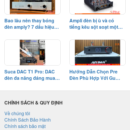
Bao lâu nên thay bóng
Ampli đèn bị ù và có
đèn amply? 7 dấu hiệu
tiếng kêu sột soạt một
cần biết
bên – Nguyên nhân và
cách khắc phục
Suca DAC T1 Pro: DAC
Hướng Dẫn Chọn Pre
đèn đa năng đáng mua
Đèn Phù Hợp Với Gu
tầm giá 3 triệu
Nghe Nhạc
CHÍNH SÁCH & QUY ĐỊNH
Về chúng tôi
Chính Sách Bảo Hành
Chính sách bảo mật