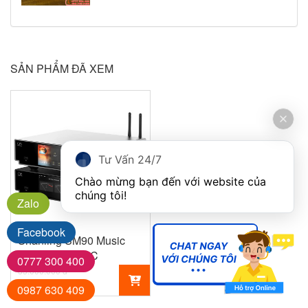
SẢN PHẨM ĐÃ XEM
Tư Vấn 24/7
Chào mừng bạn đến với website của 
chúng tôi!
Zalo
Facebook
Shanling SM90 Music
Streamer & DAC
0777 300 400
35.000.000 đ
25.900.000 đ
0987 630 409