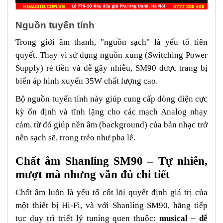
Nguồn tuyến tính
Trong giới âm thanh, "nguồn sạch" là yếu tố tiên
quyết. Thay vì sử dụng nguồn xung (Switching Power
Supply) rẻ tiền và dễ gây nhiễu, SM90 được trang bị
biến áp hình xuyến 35W chất lượng cao.
Bộ nguồn tuyến tính này giúp cung cấp dòng điện cực
kỳ ổn định và tĩnh lặng cho các mạch Analog nhạy
cảm, từ đó giúp nền âm (background) của bản nhạc trở
nên sạch sẽ, trong trẻo như pha lê.
Chất âm Shanling SM90 – Tự nhiên,
mượt mà nhưng vẫn đủ chi tiết
Chất âm luôn là yếu tố cốt lõi quyết định giá trị của
một thiết bị Hi-Fi, và với Shanling SM90, hãng tiếp
tục duy trì triết lý tuning quen thuộc:
musical – dễ