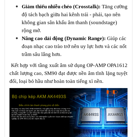
Giảm thiểu nhiễu chéo (Crosstalk):
Tăng cường
độ tách bạch giữa hai kênh trái - phải, tạo nên
không gian sân khấu âm thanh (soundstage)
rộng mở.
Nâng cao dải động (Dynamic Range):
Giúp các
đoạn nhạc cao trào trở nên uy lực hơn và các nốt
trầm sâu lắng hơn.
Kết hợp với tầng xuất âm sử dụng OP-AMP OPA1612
chất lượng cao, SM90 đạt được nền âm tĩnh lặng tuyệt
đối, loại bỏ hầu như hoàn toàn tiếng xì nền.