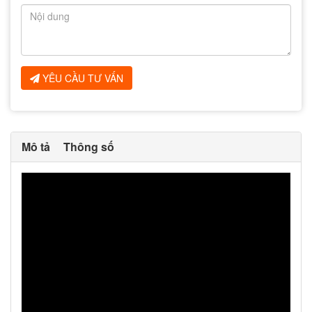
YÊU CẦU TƯ VẤN
Mô tả
Thông số