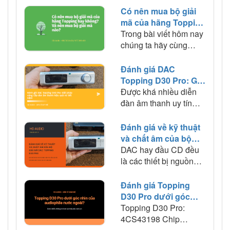
Có nên mua bộ giải
mã của hãng Topping
hay không? Và nên
Trong bài viết hôm nay
mua bộ giải mã nào?
chúng ta hãy cùng
nhau tìm hiểu về hãng
Topping và bộ giải mã
Đánh giá DAC
DAC cao cấp nhất của
Topping D30 Pro: Giải
hãng này nhé.
pháp nâng cấp dàn
Được khá nhiều diễn
âm thanh hiệu quả và
đàn âm thanh uy tín
tiết kiệm
trên thế giới đánh giá
cao, liệu rằng DAC
Đánh giá về kỹ thuật
Topping D30 Pro có
và chất âm của bộ
thực sự tốt hay không?
giải mã DAC Topping
DAC hay đầu CD đều
HD Audio sẽ giúp bạn
D30 Pro
là các thiết bị nguồn
giải đáp thắc mắc này
phát giúp giải mã tín
nhé.
hiệu âm thanh theo tiêu
Đánh giá Topping
chuẩn tốt nhất. Một
D30 Pro dưới góc
mẫu DAC chất lượng
nhìn của audiophile
Topping D30 Pro:
chuẩn đòi hỏi phải đáp
nước ngoài?
4CS43198 Chip
ứng được âm thanh