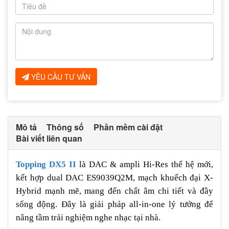
YÊU CẦU TƯ VẤN
Mô tả
Thông số
Phần mềm cài đặt
Bài viết liên quan
Topping DX5 II
là DAC & ampli Hi-Res thế hệ mới,
kết hợp dual DAC ES9039Q2M, mạch khuếch đại X-
Hybrid mạnh mẽ, mang đến chất âm chi tiết và đầy
sống động. Đây là giải pháp all-in-one lý tưởng để
nâng tầm trải nghiệm nghe nhạc tại nhà.