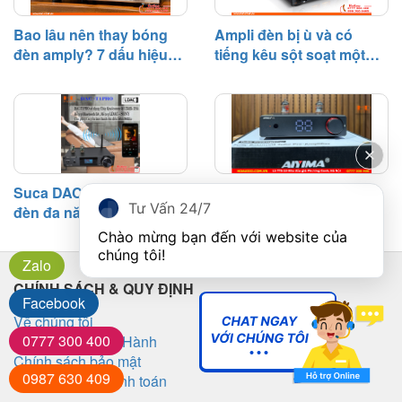
Bao lâu nên thay bóng
Ampli đèn bị ù và có
đèn amply? 7 dấu hiệu
tiếng kêu sột soạt một
cần biết
bên – Nguyên nhân và
cách khắc phục
Suca DAC T1 Pro: DAC
Hướng Dẫn Chọn Pre
Tư Vấn 24/7
đèn đa năng đáng mua
Đèn Phù Hợp Với Gu
tầm giá 3 triệu
Nghe Nhạc
Chào mừng bạn đến với website của 
chúng tôi!
Zalo
CHÍNH SÁCH & QUY ĐỊNH
Facebook
Về chúng tôi
0777 300 400
Chính Sách Bảo Hành
Chính sách bảo mật
0987 630 409
Phương thức thanh toán