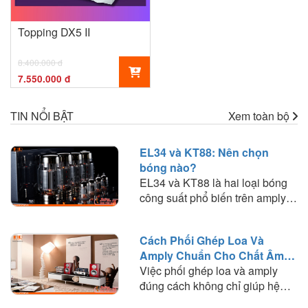
Topping DX5 II
8.400.000 đ
7.550.000 đ
TIN NỔI BẬT
Xem toàn bộ
EL34 và KT88: Nên chọn
bóng nào?
EL34 và KT88 là hai loại bóng
công suất phổ biến trên amply
đèn. Tìm hiểu sự khác biệt về
chất âm, công suất, khả năng
Cách Phối Ghép Loa Và
phối ghép và lựa chọn loại bóng
Amply Chuẩn Cho Chất Âm
phù hợp với nhu cầu nghe
Hay
Việc phối ghép loa và amply
nhạc.
đúng cách không chỉ giúp hệ
thống hoạt động ổn định mà còn