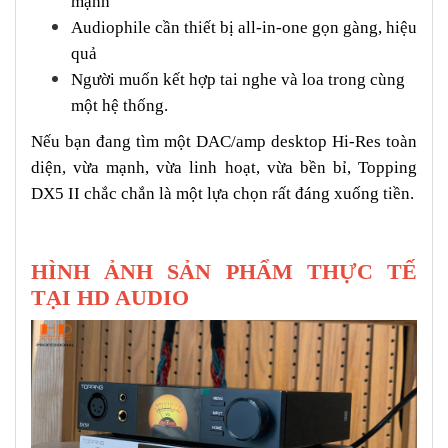
mạnh
Audiophile cần thiết bị all-in-one gọn gàng, hiệu
quả
Người muốn kết hợp tai nghe và loa trong cùng
một hệ thống.
Nếu bạn đang tìm một DAC/amp desktop Hi-Res toàn
diện, vừa mạnh, vừa linh hoạt, vừa bền bỉ, Topping
DX5 II chắc chắn là một lựa chọn rất đáng xuống tiền.
HÌNH ẢNH SẢN PHẨM THỰC TẾ
TẠI HD AUDIO