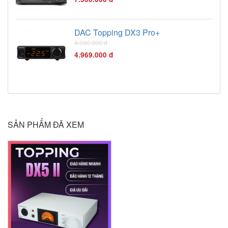
DAC Topping DX3 Pro+
4.090.000 đ
4.969.000 đ
SẢN PHẨM ĐÃ XEM