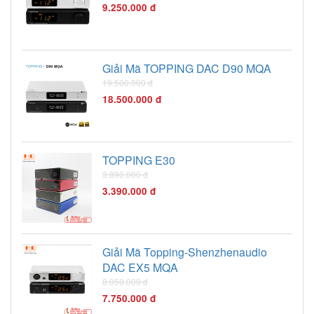
nhau cũng là một ưu
9.250.000 đ
điểm lớn khiến sản
phẩm này trở thành một
lựa chọn sáng giá cho
một nguồn phát nhạc
Giải Mã TOPPING DAC D90 MQA
số ở phân khúc phổ
19.500.000 đ
thông.
18.500.000 đ
TOPPING E30
3.890.000 đ
3.390.000 đ
Giải Mã Topping-Shenzhenaudio
DAC EX5 MQA
8.050.000 đ
7.750.000 đ