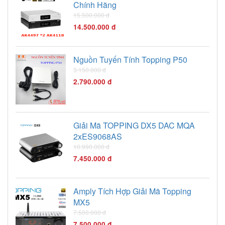
Chính Hãng
15.500.000 đ
14.500.000 đ
Nguồn Tuyến Tính Topping P50
3.150.000 đ
2.790.000 đ
Giải Mã TOPPING DX5 DAC MQA
2xES9068AS
10.990.000 đ
7.450.000 đ
Amply Tích Hợp Giải Mã Topping
MX5
7.500.000 đ
7.500.000 đ