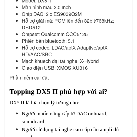
Model: DX5 II
Màn hình màu 2.0 inch
Chip DAC: 2 x ES9039Q2M
Hỗ trợ giải mã: PCM lên đến 32bit/768kHz;
DSD512
Chipset: Qualcomm QCC5125
Phiên bản bluetooth: 5.1
Hỗ trợ codec: LDAC/aptX Adaptive/aptX
HD/AAC/SBC
Mạch khuếch đại tai nghe: X-Hybrid
Giao diện USB: XMOS XU316
Phần mềm cài đặt
Topping DX5 II phù hợp với ai?
DX5 II là lựa chọn lý tưởng cho:
Người muốn nâng cấp từ DAC onboard,
soundcard
Người sử dụng tai nghe cao cấp cần ampli đủ