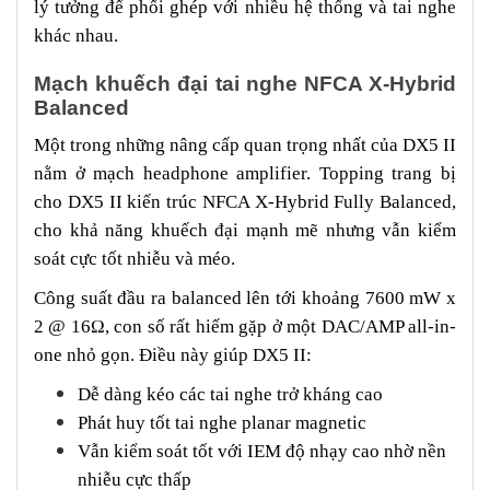
lý tưởng để phối ghép với nhiều hệ thống và tai nghe
khác nhau.
Mạch khuếch đại tai nghe NFCA X-Hybrid
Balanced
Một trong những nâng cấp quan trọng nhất của DX5 II
nằm ở mạch headphone amplifier. Topping trang bị
cho DX5 II kiến trúc NFCA X-Hybrid Fully Balanced,
cho khả năng khuếch đại mạnh mẽ nhưng vẫn kiểm
soát cực tốt nhiễu và méo.
Công suất đầu ra balanced lên tới khoảng 7600 mW x
2 @ 16Ω, con số rất hiếm gặp ở một DAC/AMP all-in-
one nhỏ gọn. Điều này giúp DX5 II:
Dễ dàng kéo các tai nghe trở kháng cao
Phát huy tốt tai nghe planar magnetic
Vẫn kiểm soát tốt với IEM độ nhạy cao nhờ nền
nhiễu cực thấp