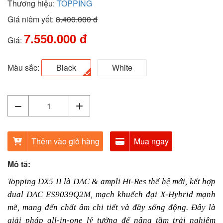
Thương hiệu:
TOPPING
Giá niêm yết:
8.400.000 đ
7.550.000 đ
Giá:
Màu sắc:
Black
White
Thêm vào giỏ hàng
Mua ngay
Mô tả:
Topping DX5 II là DAC & ampli Hi-Res thế hệ mới, kết hợp
dual DAC ES9039Q2M, mạch khuếch đại X-Hybrid mạnh
mẽ, mang đến chất âm chi tiết và đầy sống động. Đây là
giải pháp all-in-one lý tưởng để nâng tầm trải nghiệm