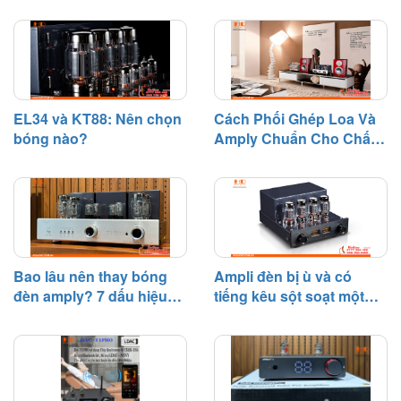
thực tế, bóng đèn điện tử là linh
kiện có tuổi thọ nhất định và sẽ
dần suy giảm hiệu suất sau một
thời gian hoạt động.
EL34 và KT88: Nên chọn
Cách Phối Ghép Loa Và
bóng nào?
Amply Chuẩn Cho Chất
Âm Hay
Bao lâu nên thay bóng
Ampli đèn bị ù và có
đèn amply? 7 dấu hiệu
tiếng kêu sột soạt một
cần biết
bên – Nguyên nhân và
cách khắc phục