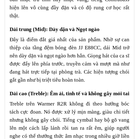
hiện lên vô cùng đầy đặn và có độ rung cơ học rất
thật.
Dải trung (Mid): Dày dặn và Ngọt ngào
Đây là điểm đắt giá nhất của sản phẩm. Nhờ sự can
thiệp của tầng đệm bóng đèn JJ E88CC, dải Mid trở
nên dày dặn và ngọt ngào hơn hẳn. Giọng hát của ca sĩ
được đẩy lên phía trước, truyền cảm và mượt mà như
đang hát trực tiếp tại phòng trà. Các hiện tượng chói
gắt gần như bị triệt tiêu hoàn toàn.
Dải cao (Treble): Êm ái, tinh tế và không gây mỏi tai
Treble trên Warmer R2R không đi theo hướng bóc
tách cực đoan. Nó được xử lý mịn màng, giàu chi tiết
nhưng không gây chói. Tiếng cymbal hay bộ gõ vang
lên một cách lấp lánh rồi tan ra rất êm, giúp người
nghe có thể thưởng thức âm nhạc trong nhiều giờ liền