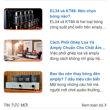
EL34 và KT88: Nên chọn
bóng nào?
EL34 và KT88 là hai loại bóng
công suất phổ biến trên amply
đèn. Tìm hiểu sự khác biệt về
chất âm, công suất, khả năng
Cách Phối Ghép Loa Và
phối ghép và lựa chọn loại bóng
Amply Chuẩn Cho Chất Âm
phù hợp với nhu cầu nghe
Hay
Việc phối ghép loa và amply
nhạc.
đúng cách không chỉ giúp hệ
thống hoạt động ổn định mà còn
quyết định đến chất lượng âm
Bao lâu nên thay bóng đèn
thanh mà bạn trải nghiệm. Trong
amply? 7 dấu hiệu cần biết
bài viết này, HD Audio sẽ chia
Một trong những câu hỏi mà
sẻ những nguyên tắc quan trọng
người mới chơi audio thường
và kinh nghiệm thực tế giúp bạn
thắc mắc là: "Bóng đèn amply
lựa chọn amply phù hợp với loa
dùng được bao lâu?" hoặc "Khi
để khai thác tối đa hiệu suất của
TIN TỨC MỚI
Xem toàn bộ
nào cần thay bóng đèn?". Trên
dàn âm thanh.