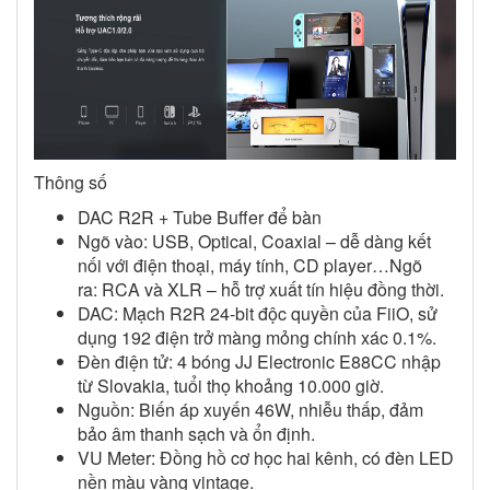
Thông số
DAC R2R + Tube Buffer để bàn
Ngõ vào: USB, Optical, Coaxial – dễ dàng kết
nối với điện thoại, máy tính, CD player…Ngõ
ra: RCA và XLR – hỗ trợ xuất tín hiệu đồng thời.
DAC: Mạch R2R 24-bit độc quyền của FiiO, sử
dụng 192 điện trở màng mỏng chính xác 0.1%.
Đèn điện tử: 4 bóng JJ Electronic E88CC nhập
từ Slovakia, tuổi thọ khoảng 10.000 giờ.
Nguồn: Biến áp xuyến 46W, nhiễu thấp, đảm
bảo âm thanh sạch và ổn định.
VU Meter: Đồng hồ cơ học hai kênh, có đèn LED
nền màu vàng vintage.