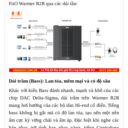
FiiO Warmer R2R qua các dải tần:
Dải trầm (Bass): Lan tỏa, mềm mại và có độ sâu
Khác với kiểu Bass đánh nhanh, mạnh và khô của các
chip DAC Delta-Sigma, dải trầm trên Warmer R2R
mang hơi hướng của các bộ dàn Hi-end cổ điển. Tiếng
bass không bị gắt mà có độ lan tỏa, tạo nên một nền
âm cực kỳ vững chãi và ấm áp. Đặc biệt khi nghe các
bản nhạc trữ tình hay nhạc vàng, tiếng Contrabass