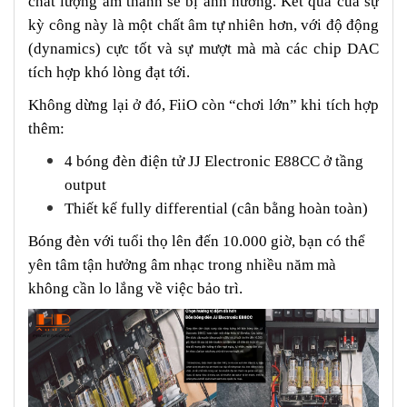
chất lượng âm thanh sẽ bị ảnh hưởng. Kết quả của sự
kỳ công này là một chất âm tự nhiên hơn, với độ động
(dynamics) cực tốt và sự mượt mà mà các chip DAC
tích hợp khó lòng đạt tới.
Không dừng lại ở đó, FiiO còn “chơi lớn” khi tích hợp
thêm:
4 bóng đèn điện tử JJ Electronic E88CC ở tầng
output
Thiết kế fully differential (cân bằng hoàn toàn)
Bóng đèn với tuổi thọ lên đến 10.000 giờ, bạn có thể
yên tâm tận hưởng âm nhạc trong nhiều năm mà
không cần lo lắng về việc bảo trì.