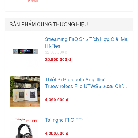
dùng.
SẢN PHẨM CÙNG THƯƠNG HIỆU
Streaming FiiO S15 Tích Hợp Giải Mã
Hi-Res
32.500.000 đ
25.900.000 đ
Thiết Bị Bluetooth Amplifier
Truewireless Fiio UTWS5 2025 Chính
Hãng - Bảo Hành 12 Tháng
4.390.000 đ
Tai nghe FiiO FT1
4.200.000 đ