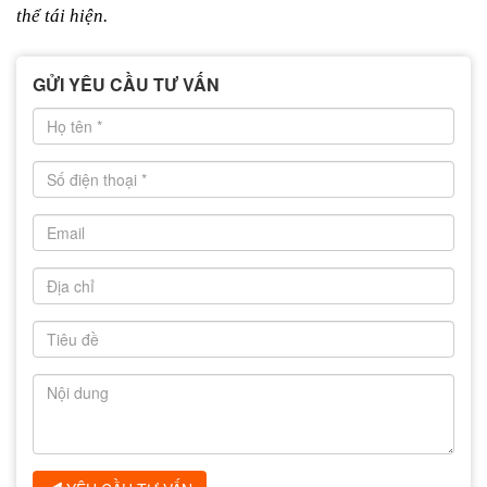
thể tái hiện.
GỬI YÊU CẦU TƯ VẤN