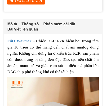
YÊU CẦU TƯ VẤN
Mô tả
Thông số
Phần mềm cài đặt
Bài viết liên quan
FiiO Warmer
– Chiếc DAC R2R hiếm hoi trong tầm
giá 10 triệu có thể mang đến chất âm analog đúng
nghĩa. Không chỉ dừng lại ở kiến trúc R2R, sản phẩm
còn được trang bị tầng đèn độc đáo, tạo nên chất âm
ấm áp, mượt mà và giàu cảm xúc – điều mà phần lớn
DAC chip phổ thông khó có thể tái hiện.