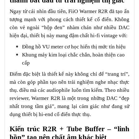
thanh bắt đầu từ trải nghiệm thị giác
Ngay từ cái nhìn đầu tiên, FiiO Warmer R2R đã tạo ấn
tượng mạnh với phong cách thiết kế cổ điển. Không
còn vẻ ngoài “hộp đen” nhàm chán như nhiều DAC
hiện đại, thiết bị này mang đậm chất hi-fi vintage với:
Đồng hồ VU meter cơ học hiển thị mức tín hiệu
Khung máy kim loại chắc chắn, hoàn thiện cao
cấp
Điểm đặc biệt là thiết kế này không chỉ để “trang trí”,
mà còn góp phần tạo nên trải nghiệm nghe nhạc thực
thụ. điều mà các audiophile luôn tìm kiếm. Theo nhiều
reviewer, Warmer R2R là một trong những DAC “đẹp
nhất trong tầm giá”, mang lại cảm giác như đang sử
dụng thiết bị hi-end cổ điển thực thụ.
Kiến trúc R2R + Tube Buffer – “linh
hồn” tạo nên chất âm khác biệt