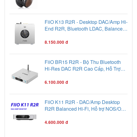
FiiO K13 R2R - Desktop DAC/Amp Hi-
End R2R, Bluetooth LDAC, Balanced
4.4mm & XLR
8.150.000 đ
FiiO BR15 R2R - Bộ Thu Bluetooth
Hi-Res DAC R2R Cao Cấp, Hỗ Trợ
aptX Lossless & LDAC
6.100.000 đ
FiiO K11 R2R - DAC/Amp Desktop
R2R Balanced Hi-Fi, Hỗ trợ NOS/OS,
Công suất 1300mW
4.600.000 đ