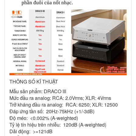
phần đuôi của nốt nhạc.
THÔNG SỐ KĨ THUẬT
Mẫu sản phẩm: DRACO III
Mức đầu ra analog: RCA: 2.0Vrms; XLR: 4Vrms
Trở kháng đầu ra analog: RCA: 6250; XLR: 12500
Đáp ứng tần số: 20Hz-75kHz (+1/-3dB)
Độ méo: <0.002% (A-weighted)
Tỷ lệ tín hiệu trên nhiễu: 120dB (A-weighted)
Dải động: >=121dB