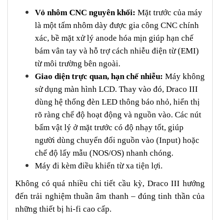
Vỏ nhôm CNC nguyên khối:
Mặt trước của máy
là một tấm nhôm dày được gia công CNC chính
xác, bề mặt xử lý anode hóa mịn giúp hạn chế
bám vân tay và hỗ trợ cách nhiễu điện từ (EMI)
từ môi trường bên ngoài.
Giao diện trực quan, hạn chế nhiễu:
Máy không
sử dụng màn hình LCD. Thay vào đó, Draco III
dùng hệ thống đèn LED thông báo nhỏ, hiển thị
rõ ràng chế độ hoạt động và nguồn vào. Các nút
bấm vật lý ở mặt trước có độ nhạy tốt, giúp
người dùng chuyển đổi nguồn vào (Input) hoặc
chế độ lấy mẫu (NOS/OS) nhanh chóng.
Máy đi kèm điều khiển từ xa tiện lợi.
Không có quá nhiều chi tiết cầu kỳ, Draco III hướng
đến trải nghiệm thuần âm thanh – đúng tinh thần của
những thiết bị hi-fi cao cấp.