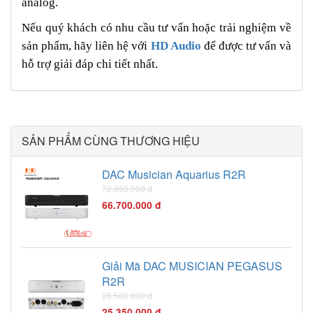
analog.
Nếu quý khách có nhu cầu tư vấn hoặc trải nghiệm về
sản phẩm, hãy liên hệ với
HD Audio
để được tư vấn và
hỗ trợ giải đáp chi tiết nhất.
SẢN PHẨM CÙNG THƯƠNG HIỆU
DAC Musician Aquarius R2R
72.900.000 đ
66.700.000 đ
Giải Mã DAC MUSICIAN PEGASUS
R2R
26.500.000 đ
25.350.000 đ