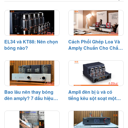
dàn âm thanh.
thực tế, bóng đèn điện tử là linh
kiện có tuổi thọ nhất định và sẽ
dần suy giảm hiệu suất sau một
thời gian hoạt động.
EL34 và KT88: Nên chọn
Cách Phối Ghép Loa Và
bóng nào?
Amply Chuẩn Cho Chất
Âm Hay
Bao lâu nên thay bóng
Ampli đèn bị ù và có
đèn amply? 7 dấu hiệu
tiếng kêu sột soạt một
cần biết
bên – Nguyên nhân và
cách khắc phục