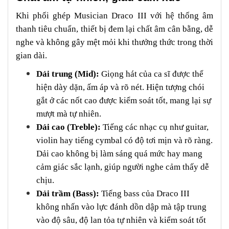
Khi phối ghép Musician Draco III với hệ thống âm
thanh tiêu chuẩn, thiết bị đem lại chất âm cân bằng, dễ
nghe và không gây mệt mỏi khi thưởng thức trong thời
gian dài.
Dải trung (Mid):
Giọng hát của ca sĩ được thể
hiện dày dặn, ấm áp và rõ nét. Hiện tượng chói
gắt ở các nốt cao được kiểm soát tốt, mang lại sự
mượt mà tự nhiên.
Dải cao (Treble):
Tiếng các nhạc cụ như guitar,
violin hay tiếng cymbal có độ tơi mịn và rõ ràng.
Dải cao không bị làm sáng quá mức hay mang
cảm giác sắc lạnh, giúp người nghe cảm thấy dễ
chịu.
Dải trầm (Bass):
Tiếng bass của Draco III
không nhấn vào lực đánh dồn dập mà tập trung
vào độ sâu, độ lan tỏa tự nhiên và kiểm soát tốt