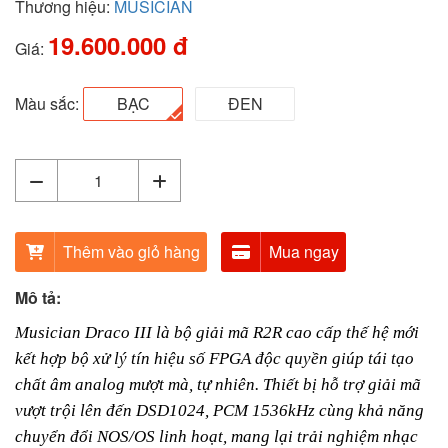
Thương hiệu:
MUSICIAN
19.600.000 đ
Giá:
Màu sắc:
BẠC
ĐEN
Thêm vào giỏ hàng
Mua ngay
Mô tả:
Musician Draco III là bộ giải mã R2R cao cấp thế hệ mới
kết hợp bộ xử lý tín hiệu số FPGA độc quyền giúp tái tạo
chất âm analog mượt mà, tự nhiên. Thiết bị hỗ trợ giải mã
vượt trội lên đến DSD1024, PCM 1536kHz cùng khả năng
chuyển đổi NOS/OS linh hoạt, mang lại trải nghiệm nhạc