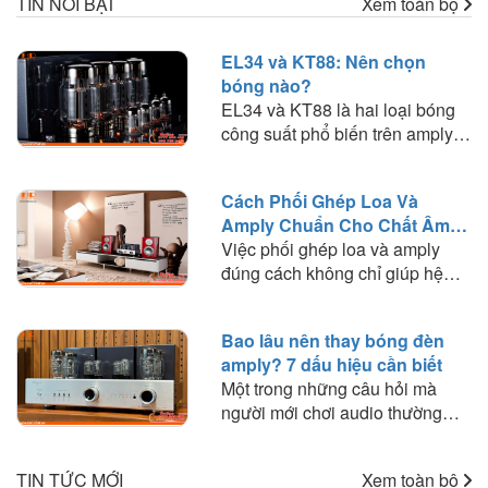
TIN NỔI BẬT
Xem toàn bộ
EL34 và KT88: Nên chọn
bóng nào?
EL34 và KT88 là hai loại bóng
công suất phổ biến trên amply
đèn. Tìm hiểu sự khác biệt về
chất âm, công suất, khả năng
Cách Phối Ghép Loa Và
phối ghép và lựa chọn loại bóng
Amply Chuẩn Cho Chất Âm
phù hợp với nhu cầu nghe
Hay
Việc phối ghép loa và amply
nhạc.
đúng cách không chỉ giúp hệ
thống hoạt động ổn định mà còn
quyết định đến chất lượng âm
Bao lâu nên thay bóng đèn
thanh mà bạn trải nghiệm. Trong
amply? 7 dấu hiệu cần biết
bài viết này, HD Audio sẽ chia
Một trong những câu hỏi mà
sẻ những nguyên tắc quan trọng
người mới chơi audio thường
và kinh nghiệm thực tế giúp bạn
thắc mắc là: "Bóng đèn amply
lựa chọn amply phù hợp với loa
dùng được bao lâu?" hoặc "Khi
để khai thác tối đa hiệu suất của
TIN TỨC MỚI
Xem toàn bộ
nào cần thay bóng đèn?". Trên