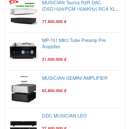
MUSICIAN Taurus R2R DAC
(DSD1024/PCM 1536KHz) RCA XLR
I2S
77.800.000 đ
MP-701 MK3 Tube Preamp Pre
Amplifier
21.000.000 đ
MUSICIAN GEMINI AMPLIFIER
62.800.000 đ
DDC MUSICIAN LEO
27.400.000 đ