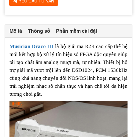
YÊU CẦU TƯ VẤN
Mô tả
Thông số
Phần mềm cài đặt
Musician Draco III
là bộ giải mã R2R cao cấp thế hệ
mới kết hợp bộ xử lý tín hiệu số FPGA độc quyền giúp
tái tạo chất âm analog mượt mà, tự nhiên. Thiết bị hỗ
trợ giải mã vượt trội lên đến DSD1024, PCM 1536kHz
cùng khả năng chuyển đổi NOS/OS linh hoạt, mang lại
trải nghiệm nhạc số chân thực và hạn chế tối đa hiện
tượng chói gắt.