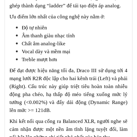
ghép thành dạng “ladder” để tái tạo điện áp analog.
Ưu điểm lớn nhất của công nghệ này nằm ở:
Độ tự nhiên
Âm thanh giàu nhạc tính
Chất âm analog-like
Vocal dày và mềm mại
Treble mượt hơn
Để đạt được hiệu năng tối đa, Draco III sử dụng tới 4
mạng lưới R2R độc lập cho hai kênh trái (Left) và phải
(Right). Cấu trúc này giúp triệt tiêu hoàn toàn nhiễu
động pha chéo, hạ thấp độ méo tiếng xuống mức lý
tưởng (<0.002%) và đẩy dải động (Dynamic Range)
lên mức >= 121dB.
Khi kết nối qua cổng ra Balanced XLR, người nghe sẽ
cảm nhận được một nền âm tĩnh lặng tuyệt đối, làm