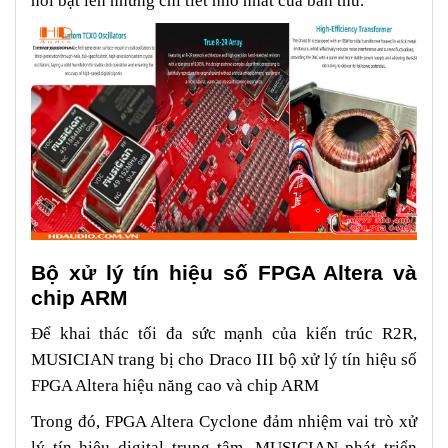
nổi bật lên những chi tiết nhỏ nhất của bản thu.
Bộ xử lý tín hiệu số FPGA Altera và
chip ARM
Để khai thác tối đa sức mạnh của kiến trúc R2R,
MUSICIAN trang bị cho Draco III bộ xử lý tín hiệu số
FPGA Altera hiệu năng cao và chip ARM
Trong đó, FPGA Altera Cyclone đảm nhiệm vai trò xử
lý tín hiệu digital trung tâm. MUSICIAN phát triển