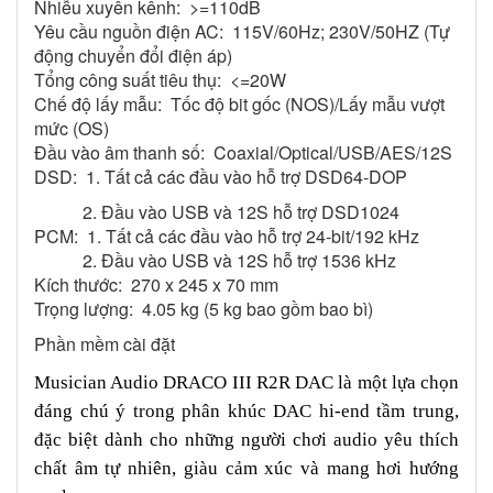
Nhiễu xuyên kênh: >=110dB
Yêu cầu nguồn điện AC: 115V/60Hz; 230V/50HZ (Tự
động chuyển đổi điện áp)
Tổng công suất tiêu thụ: <=20W
Chế độ lấy mẫu: Tốc độ bit gốc (NOS)/Lấy mẫu vượt
mức (OS)
Đầu vào âm thanh số: Coaxial/Optical/USB/AES/12S
DSD: 1. Tất cả các đầu vào hỗ trợ DSD64-DOP
2. Đầu vào USB và 12S hỗ trợ DSD1024
PCM: 1. Tất cả các đầu vào hỗ trợ 24-bit/192 kHz
2. Đầu vào USB và 12S hỗ trợ 1536 kHz
Kích thước: 270 x 245 x 70 mm
Trọng lượng: 4.05 kg (5 kg bao gồm bao bì)
Phần mềm cài đặt
Musician Audio DRACO III R2R DAC là một lựa chọn
đáng chú ý trong phân khúc DAC hi-end tầm trung,
đặc biệt dành cho những người chơi audio yêu thích
chất âm tự nhiên, giàu cảm xúc và mang hơi hướng