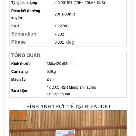
Tỷ lệ biến dạng
< 0,0015% (20Hz-20kHz, 0dB)
Phản hồi thường
20Hz-80kHz
xuyên
SNR
> 127dB
Separation
> 132
Phase
deg
0,001
TỔNG QUAN
Kích thước
380x420x95mm
Cân nặng
5,6kg
Màu sắc
Đen
1x DAC R2R Musician Taurus
Bưu kiện
1x Cáp nguồn
HÌNH ẢNH THỰC TẾ TẠI HD-AUDIO