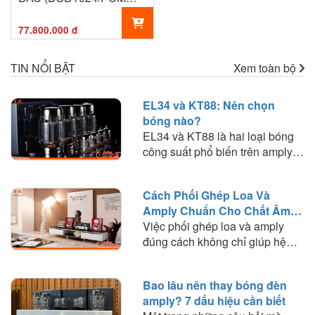
1536KHz) RCA XLR I2S
77.800.000 đ
TIN NỔI BẬT
Xem toàn bộ
EL34 và KT88: Nên chọn
bóng nào?
EL34 và KT88 là hai loại bóng
công suất phổ biến trên amply
đèn. Tìm hiểu sự khác biệt về
chất âm, công suất, khả năng
Cách Phối Ghép Loa Và
phối ghép và lựa chọn loại bóng
Amply Chuẩn Cho Chất Âm
phù hợp với nhu cầu nghe
Hay
Việc phối ghép loa và amply
nhạc.
đúng cách không chỉ giúp hệ
thống hoạt động ổn định mà còn
quyết định đến chất lượng âm
Bao lâu nên thay bóng đèn
thanh mà bạn trải nghiệm. Trong
amply? 7 dấu hiệu cần biết
bài viết này, HD Audio sẽ chia