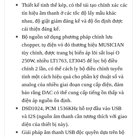
Thiết kế tinh thể kép, có thể tái tạo chính xác các
tín hiệu âm thanh ở các tốc độ lấy mẫu khác
nhau, độ giật giảm đáng kể và độ ổn định được
cải thiện đáng kể.
Bộ nguồn sử dụng phương pháp chỉnh lưu
chopper, tụ điện vỏ đỏ thương hiệu MUSICIAN
tùy chỉnh, được trang bị biến áp lõi sắt loại O
250W, nhiều LT1763, LT3045 để lọc bộ điều
chỉnh 2 lần, có thể cách ly bộ điều chỉnh tuyến
tính một cách hiệu quả cho phần kỹ thuật số và
analog của nhiều giai đoạn cung cấp điện, đảm
bảo rằng DAC có thể cung cấp tiếng ồn thấp và
điện áp nguồn ổn định.
DSD1024, PCM 1536KHz hỗ trợ đầu vào USB
và I2S (nguồn âm thanh cần tương thích với giao
diện của thiết bị này).
Giải pháp âm thanh USB độc quyền dựa trên bộ