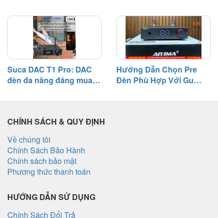
cần biết
bên – Nguyên nhân và
cách khắc phục
Suca DAC T1 Pro: DAC
Hướng Dẫn Chọn Pre
đèn đa năng đáng mua
Đèn Phù Hợp Với Gu
tầm giá 3 triệu
Nghe Nhạc
CHÍNH SÁCH & QUY ĐỊNH
Về chúng tôi
Chính Sách Bảo Hành
Chính sách bảo mật
Phương thức thanh toán
HƯỚNG DẪN SỬ DỤNG
Chính Sách Đổi Trả