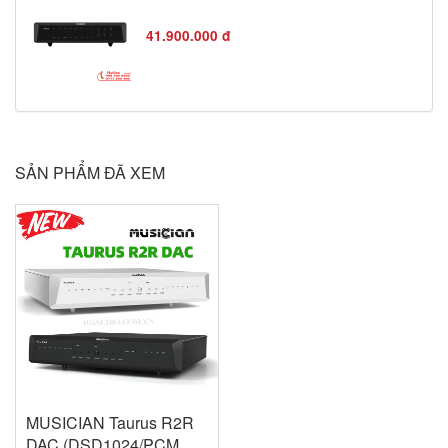
41.900.000 đ
SẢN PHẨM ĐÃ XEM
MUSICIAN Taurus R2R
DAC (DSD1024/PCM