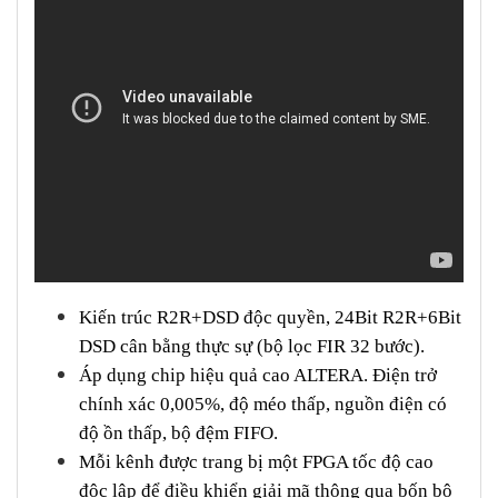
Kiến trúc R2R+DSD độc quyền, 24Bit R2R+6Bit
DSD cân bằng thực sự (bộ lọc FIR 32 bước).
Áp dụng chip hiệu quả cao ALTERA. Điện trở
chính xác 0,005%, độ méo thấp, nguồn điện có
độ ồn thấp, bộ đệm FIFO.
Mỗi kênh được trang bị một FPGA tốc độ cao
độc lập để điều khiển giải mã thông qua bốn bộ