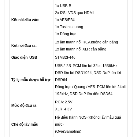
1x USB-B
2x I2S LVDS qua HDMI
Kết nối đầu vào:
1x AES/EBU
1x Toslink quang
1x Đồng trục
1x âm thanh nổi RCA không cân bằng
Kết nối đầu ra:
1x âm thanh nổi XLR cân bằng
Giao diện
USB
STM32F446
USB / I2S: PCM lên tới 32bit 1536kHz,
DSD lên tới DSD1024, DSD DoP lên tới
Tỷ lệ mẫu được hỗ trợ
DSD64
Đồng trục / Quang / AES: PCM lên tới 24bit
192kHz, DSD DoP lên đến DSD64
RCA: 2.5V
Mức độ đầu ra
XLR: 4.3V
Hệ điều hành NOS (Không lấy mẫu quá
Chế độ lấy mẫu
mức)
(OverSampling)