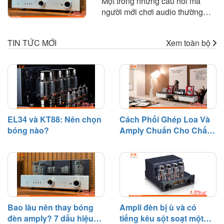
Một trong những câu hỏi mà
sẻ những nguyên tắc quan trọng
người mới chơi audio thường
và kinh nghiệm thực tế giúp bạn
thắc mắc là: "Bóng đèn amply
lựa chọn amply phù hợp với loa
dùng được bao lâu?" hoặc "Khi
để khai thác tối đa hiệu suất của
TIN TỨC MỚI
Xem toàn bộ
nào cần thay bóng đèn?". Trên
dàn âm thanh.
thực tế, bóng đèn điện tử là linh
kiện có tuổi thọ nhất định và sẽ
dần suy giảm hiệu suất sau một
thời gian hoạt động.
EL34 và KT88: Nên chọn
Cách Phối Ghép Loa Và
bóng nào?
Amply Chuẩn Cho Chất
Âm Hay
Bao lâu nên thay bóng
Ampli đèn bị ù và có
đèn amply? 7 dấu hiệu
tiếng kêu sột soạt một