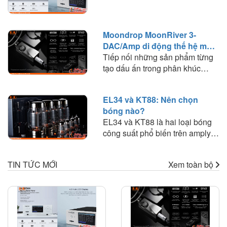
Moondrop MoonRiver 3-
DAC/Amp di động thế hệ mới
đáng chú ý
Tiếp nối những sản phẩm từng
tạo dấu ấn trong phân khúc
DAC/Amp di động, Moondrop
mang đến MoonRiver 3 – thế hệ
EL34 và KT88: Nên chọn
mới được định hướng cho nhu
bóng nào?
cầu nghe nhạc chất lượng cao
EL34 và KT88 là hai loại bóng
trên các thiết bị hiện đại. Sản
công suất phổ biến trên amply
phẩm gây chú ý nhờ thiết kế nhỏ
đèn. Tìm hiểu sự khác biệt về
gọn, khả năng xử lý tín hiệu Hi-
chất âm, công suất, khả năng
Res cùng cách tiếp cận cân
TIN TỨC MỚI
Xem toàn bộ
phối ghép và lựa chọn loại bóng
bằng giữa hiệu năng và tính tiện
phù hợp với nhu cầu nghe
dụng.
nhạc.