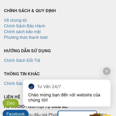
CHÍNH SÁCH & QUY ĐỊNH
Về chúng tôi
Chính Sách Bảo Hành
Chính sách bảo mật
Phương thức thanh toán
HƯỚNG DẪN SỬ DỤNG
Chính Sách Đổi Trả
THÔNG TIN KHÁC
Chính Sách Vận Chuyển
Tư Vấn 24/7
Chào mừng bạn đến với website của 
LIÊN HỆ
chúng tôi!
Zalo
HD AUDIO - NƠI HỘI TỤ ĐAM MÊ
Facebook
Lô TT5-10, Khu đấu giá Phương Canh, Phường Phương