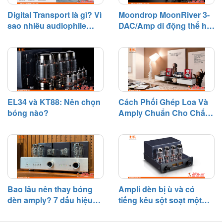
Digital Transport là gì? Vì
Moondrop MoonRiver 3-
sao nhiều audiophile
DAC/Amp di động thế hệ
quan tâm?
mới đáng chú ý
EL34 và KT88: Nên chọn
Cách Phối Ghép Loa Và
bóng nào?
Amply Chuẩn Cho Chất
Âm Hay
Bao lâu nên thay bóng
Ampli đèn bị ù và có
đèn amply? 7 dấu hiệu
tiếng kêu sột soạt một
cần biết
bên – Nguyên nhân và
cách khắc phục