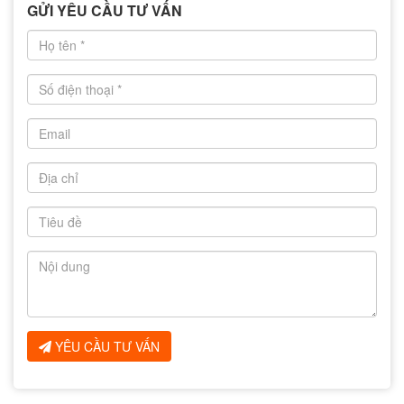
GỬI YÊU CẦU TƯ VẤN
YÊU CẦU TƯ VẤN