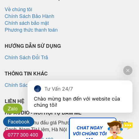
Về chúng tôi
Chính Sách Bảo Hành
Chính sách bảo mật
Phương thức thanh toán
HƯỚNG DẪN SỬ DỤNG
Chính Sách Đổi Trả
THÔNG TIN KHÁC
Chính Sách Vận Chuyển
Tư Vấn 24/7
Chào mừng bạn đến với website của 
LIÊN HỆ
chúng tôi!
Zalo
HD AUDIO - NƠI HỘI TỤ ĐAM MÊ
Facebook
Lô TT5-10, Khu đấu giá Phương Canh, Phường Phương
Canh, Nam Từ Liêm, Hà Nội
0777 300 400