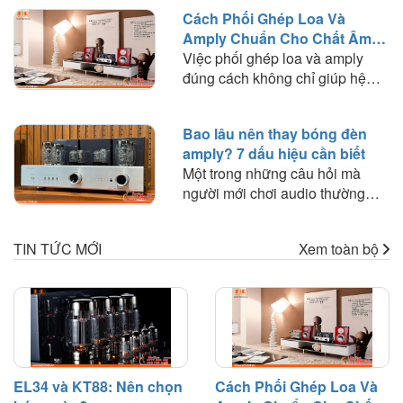
chất âm, công suất, khả năng
Cách Phối Ghép Loa Và
phối ghép và lựa chọn loại bóng
Amply Chuẩn Cho Chất Âm
phù hợp với nhu cầu nghe
Hay
Việc phối ghép loa và amply
nhạc.
đúng cách không chỉ giúp hệ
thống hoạt động ổn định mà còn
quyết định đến chất lượng âm
Bao lâu nên thay bóng đèn
thanh mà bạn trải nghiệm. Trong
amply? 7 dấu hiệu cần biết
bài viết này, HD Audio sẽ chia
Một trong những câu hỏi mà
sẻ những nguyên tắc quan trọng
người mới chơi audio thường
và kinh nghiệm thực tế giúp bạn
thắc mắc là: "Bóng đèn amply
lựa chọn amply phù hợp với loa
dùng được bao lâu?" hoặc "Khi
để khai thác tối đa hiệu suất của
TIN TỨC MỚI
Xem toàn bộ
nào cần thay bóng đèn?". Trên
dàn âm thanh.
thực tế, bóng đèn điện tử là linh
kiện có tuổi thọ nhất định và sẽ
dần suy giảm hiệu suất sau một
thời gian hoạt động.
EL34 và KT88: Nên chọn
Cách Phối Ghép Loa Và