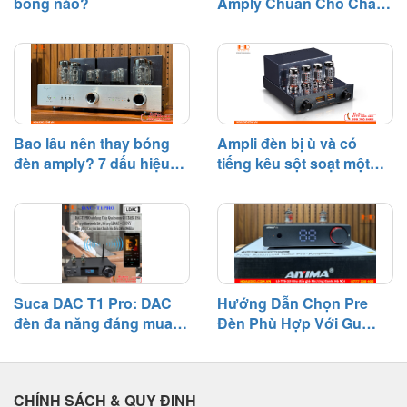
bóng nào?
Amply Chuẩn Cho Chất
Âm Hay
Bao lâu nên thay bóng
Ampli đèn bị ù và có
đèn amply? 7 dấu hiệu
tiếng kêu sột soạt một
cần biết
bên – Nguyên nhân và
cách khắc phục
Suca DAC T1 Pro: DAC
Hướng Dẫn Chọn Pre
đèn đa năng đáng mua
Đèn Phù Hợp Với Gu
tầm giá 3 triệu
Nghe Nhạc
CHÍNH SÁCH & QUY ĐỊNH