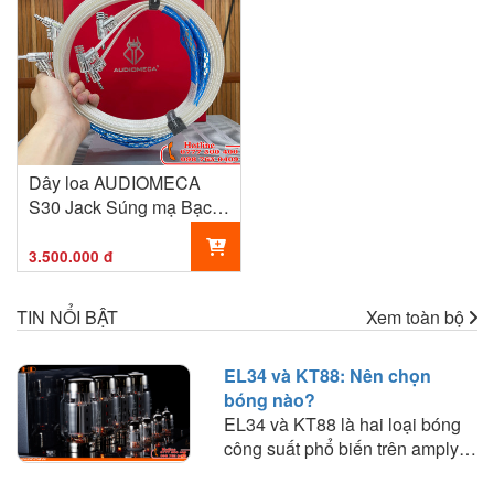
Dây loa AUDIOMECA
S30 Jack Súng mạ Bạc
Cao Cấp
3.500.000 đ
TIN NỔI BẬT
Xem toàn bộ
EL34 và KT88: Nên chọn
bóng nào?
EL34 và KT88 là hai loại bóng
công suất phổ biến trên amply
đèn. Tìm hiểu sự khác biệt về