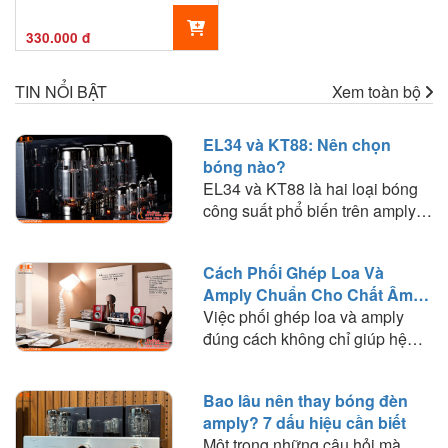
330.000 đ
TIN NỔI BẬT
Xem toàn bộ
EL34 và KT88: Nên chọn
bóng nào?
EL34 và KT88 là hai loại bóng
công suất phổ biến trên amply
đèn. Tìm hiểu sự khác biệt về
chất âm, công suất, khả năng
Cách Phối Ghép Loa Và
phối ghép và lựa chọn loại bóng
Amply Chuẩn Cho Chất Âm
phù hợp với nhu cầu nghe
Hay
Việc phối ghép loa và amply
nhạc.
đúng cách không chỉ giúp hệ
thống hoạt động ổn định mà còn
quyết định đến chất lượng âm
Bao lâu nên thay bóng đèn
thanh mà bạn trải nghiệm. Trong
amply? 7 dấu hiệu cần biết
bài viết này, HD Audio sẽ chia
Một trong những câu hỏi mà