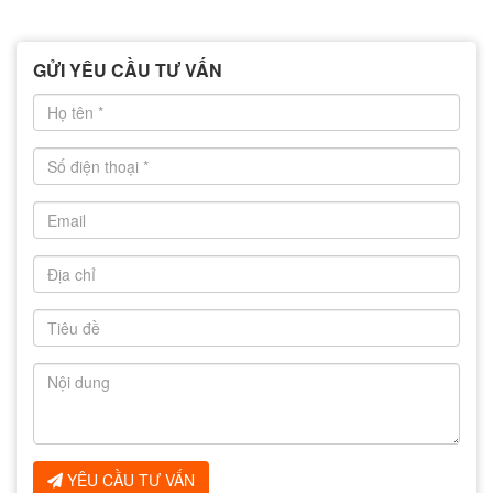
GỬI YÊU CẦU TƯ VẤN
YÊU CẦU TƯ VẤN