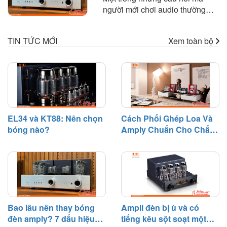
sẻ những nguyên tắc quan trọng
người mới chơi audio thường
và kinh nghiệm thực tế giúp bạn
thắc mắc là: "Bóng đèn amply
lựa chọn amply phù hợp với loa
dùng được bao lâu?" hoặc "Khi
để khai thác tối đa hiệu suất của
TIN TỨC MỚI
Xem toàn bộ
nào cần thay bóng đèn?". Trên
dàn âm thanh.
thực tế, bóng đèn điện tử là linh
kiện có tuổi thọ nhất định và sẽ
dần suy giảm hiệu suất sau một
thời gian hoạt động.
EL34 và KT88: Nên chọn
Cách Phối Ghép Loa Và
bóng nào?
Amply Chuẩn Cho Chất
Âm Hay
Bao lâu nên thay bóng
Ampli đèn bị ù và có
đèn amply? 7 dấu hiệu
tiếng kêu sột soạt một