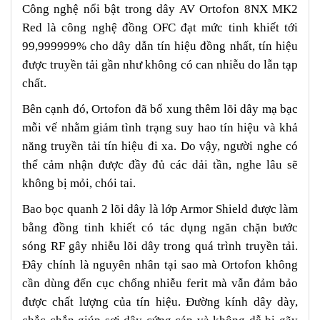
Công nghệ nổi bật trong dây AV Ortofon 8NX MK2
Red là công nghệ đồng OFC đạt mức tinh khiết tới
99,999999% cho dây dẫn tín hiệu đồng nhất, tín hiệu
được truyền tải gần như không có can nhiễu do lẫn tạp
chất.
Bên cạnh đó, Ortofon đã bổ xung thêm lõi dây mạ bạc
mỗi vế nhằm giảm tình trạng suy hao tín hiệu và khả
năng truyền tải tín hiệu đi xa. Do vậy, người nghe có
thể cảm nhận được đầy đủ các dải tần, nghe lâu sẽ
không bị mỏi, chói tai.
Bao bọc quanh 2 lõi dây là lớp Armor Shield được làm
bằng đồng tinh khiết có tác dụng ngăn chặn bước
sóng RF gây nhiễu lõi dây trong quá trình truyền tải.
Đây chính là nguyên nhân tại sao mà Ortofon không
cần dùng đến cục chống nhiễu ferit mà vẫn đảm bảo
được chất lượng của tín hiệu. Đường kính dây dày,