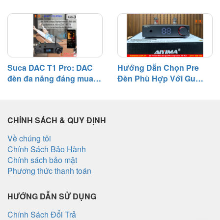
cần biết
bên – Nguyên nhân và
cách khắc phục
Suca DAC T1 Pro: DAC
Hướng Dẫn Chọn Pre
đèn đa năng đáng mua
Đèn Phù Hợp Với Gu
tầm giá 3 triệu
Nghe Nhạc
CHÍNH SÁCH & QUY ĐỊNH
Về chúng tôi
Chính Sách Bảo Hành
Chính sách bảo mật
Phương thức thanh toán
HƯỚNG DẪN SỬ DỤNG
Chính Sách Đổi Trả