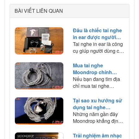
BÀI VIẾT LIÊN QUAN
Đâu là chiếc tai nghe
in ear được người
dùng lựa chọn và
Tai nghe in ear là công
chia sẻ nhiều nhất?
cụ giúp người dùng có
trải nghiệm âm thanh
chất lượng và chuyên
Mua tai nghe
nghiệp. Sử dụng tai
Moondrop chính
nghe in ear giúp bạn
hãng tại Hà Nội chất
Nếu bạn đang tìm địa
có được những trải
lượng tốt nhất
chỉ mua tai nghe
nghiệm hoàn hảo nhất.
Moondrop chính hãng
Bài viết này các bạn
tại Hà Nội có chất
Tại sao xu hướng sử
hãy cùng HD Audio tìm
lượng tốt nhất thì hãy
dụng tai nghe
hiểu xem đâu là chiếc
tham khảo bài viết này
Moondrop ngày càng
Những năm gần đây
tai nghe in ear được
ngay nhé.
được giới trẻ ưa
Moondrop khẳng định
người dùng lựa chọn
chuộng?
thương hiệu của mình
và chia sẻ nhiều nhất
cực tốt. Hãy cùng HD
Trải nghiệm âm nhạc