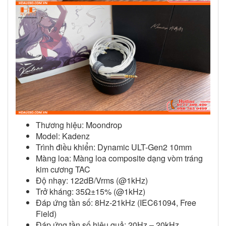
Thương hiệu: Moondrop
Model: Kadenz
Trình điều khiển: Dynamic ULT-Gen2 10mm
Màng loa: Màng loa composite dạng vòm tráng
kim cương TAC
Độ nhạy: 122dB/Vrms (@1kHz)
Trở kháng: 35Ω±15% (@1kHz)
Đáp ứng tần số: 8Hz-21kHz (IEC61094, Free
Field)
Đáp ứng tần số hiệu quả: 20Hz – 20kHz