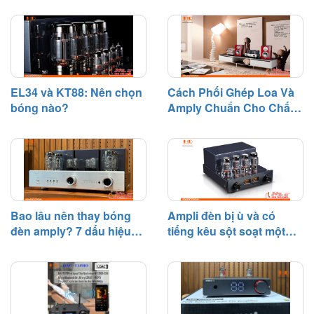
thực tế, bóng đèn điện tử là linh
kiện có tuổi thọ nhất định và sẽ
dần suy giảm hiệu suất sau một
thời gian hoạt động.
EL34 và KT88: Nên chọn
Cách Phối Ghép Loa Và
bóng nào?
Amply Chuẩn Cho Chất
Âm Hay
Bao lâu nên thay bóng
Ampli đèn bị ù và có
đèn amply? 7 dấu hiệu
tiếng kêu sột soạt một
cần biết
bên – Nguyên nhân và
cách khắc phục