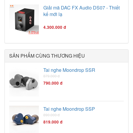
game Girls' Frontline
Giải mã DAC FX Audio DS07 - Thiết
cùng chất âm được
kế mới lạ
đánh giá cao. Bài viết
này sẽ đi sâu vào đánh
4.300.000 đ
giá chi tiết về tai nghe
này, bao gồm thiết kế,
chất âm, tính năng và
trải nghiệm sử dụng.
SẢN PHẨM CÙNG THƯƠNG HIỆU
Tai nghe Moondrop SSR
879.000 đ
790.000 đ
Tai nghe Moondrop SSP
890.000 đ
819.000 đ