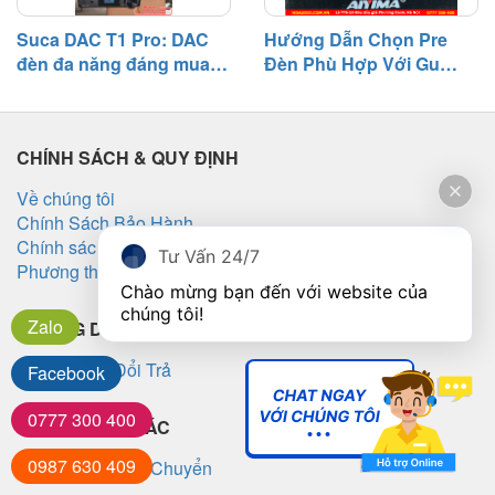
Suca DAC T1 Pro: DAC
Hướng Dẫn Chọn Pre
đèn đa năng đáng mua
Đèn Phù Hợp Với Gu
tầm giá 3 triệu
Nghe Nhạc
CHÍNH SÁCH & QUY ĐỊNH
Về chúng tôi
Chính Sách Bảo Hành
Chính sách bảo mật
Tư Vấn 24/7
Phương thức thanh toán
Chào mừng bạn đến với website của 
chúng tôi!
Zalo
HƯỚNG DẪN SỬ DỤNG
Chính Sách Đổi Trả
Facebook
0777 300 400
THÔNG TIN KHÁC
0987 630 409
Chính Sách Vận Chuyển