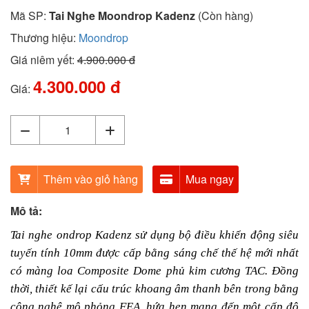
Mã SP:
Tai Nghe Moondrop Kadenz
(Còn hàng)
Thương hiệu:
Moondrop
Giá niêm yết:
4.900.000 đ
4.300.000 đ
Giá:
Thêm vào giỏ hàng
Mua ngay
Mô tả:
Tai nghe ondrop Kadenz sử dụng bộ điều khiển động siêu
tuyến tính 10mm được cấp bằng sáng chế thế hệ mới nhất
có màng loa Composite Dome phủ kim cương TAC. Đồng
thời, thiết kế lại cấu trúc khoang âm thanh bên trong bằng
công nghệ mô phỏng FEA, hứa hẹn mang đến một cấp độ