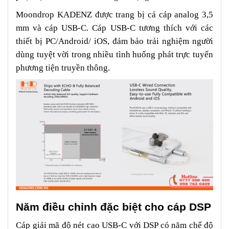
Moondrop KADENZ được trang bị cả cáp analog 3,5
mm và cáp USB-C. Cáp USB-C tương thích với các
thiết bị PC/Android/ iOS, đảm bảo trải nghiệm người
dùng tuyệt vời trong nhiều tình huống phát trực tuyến
phương tiện truyền thông.
Năm điều chỉnh đặc biệt cho cáp DSP
Cáp giải mã độ nét cao USB-C với DSP có năm chế độ