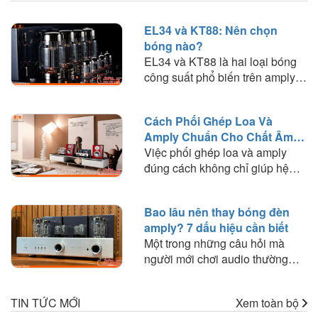
EL34 và KT88: Nên chọn
bóng nào?
EL34 và KT88 là hai loại bóng
công suất phổ biến trên amply
đèn. Tìm hiểu sự khác biệt về
chất âm, công suất, khả năng
Cách Phối Ghép Loa Và
phối ghép và lựa chọn loại bóng
Amply Chuẩn Cho Chất Âm
phù hợp với nhu cầu nghe
Hay
Việc phối ghép loa và amply
nhạc.
đúng cách không chỉ giúp hệ
thống hoạt động ổn định mà còn
quyết định đến chất lượng âm
Bao lâu nên thay bóng đèn
thanh mà bạn trải nghiệm. Trong
amply? 7 dấu hiệu cần biết
bài viết này, HD Audio sẽ chia
Một trong những câu hỏi mà
sẻ những nguyên tắc quan trọng
người mới chơi audio thường
và kinh nghiệm thực tế giúp bạn
thắc mắc là: "Bóng đèn amply
lựa chọn amply phù hợp với loa
dùng được bao lâu?" hoặc "Khi
để khai thác tối đa hiệu suất của
TIN TỨC MỚI
Xem toàn bộ
nào cần thay bóng đèn?". Trên
dàn âm thanh.