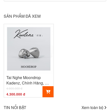
SẢN PHẨM ĐÃ XEM
Tai Nghe Moondrop
Kadenz, Chính Hãng, Có
Bảo Hành
4.900.000 đ
4.300.000 đ
TIN NỔI BẬT
Xem toàn bộ