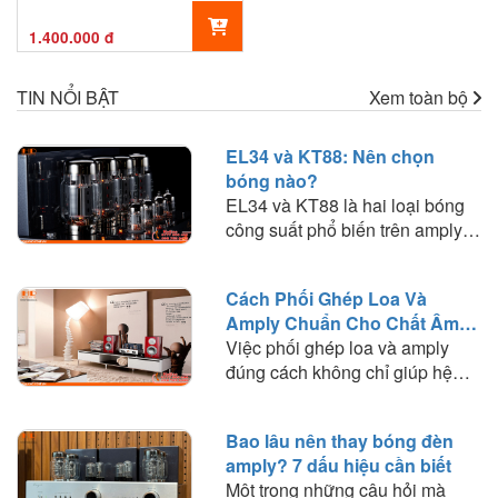
1.400.000 đ
TIN NỔI BẬT
Xem toàn bộ
EL34 và KT88: Nên chọn
bóng nào?
EL34 và KT88 là hai loại bóng
công suất phổ biến trên amply
đèn. Tìm hiểu sự khác biệt về
chất âm, công suất, khả năng
Cách Phối Ghép Loa Và
phối ghép và lựa chọn loại bóng
Amply Chuẩn Cho Chất Âm
phù hợp với nhu cầu nghe
Hay
Việc phối ghép loa và amply
nhạc.
đúng cách không chỉ giúp hệ
thống hoạt động ổn định mà còn
quyết định đến chất lượng âm
Bao lâu nên thay bóng đèn
thanh mà bạn trải nghiệm. Trong
amply? 7 dấu hiệu cần biết
bài viết này, HD Audio sẽ chia
Một trong những câu hỏi mà
sẻ những nguyên tắc quan trọng