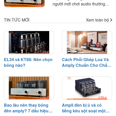
người mới chơi audio thường
và kinh nghiệm thực tế giúp bạn
thắc mắc là: "Bóng đèn amply
lựa chọn amply phù hợp với loa
dùng được bao lâu?" hoặc "Khi
để khai thác tối đa hiệu suất của
TIN TỨC MỚI
Xem toàn bộ
nào cần thay bóng đèn?". Trên
dàn âm thanh.
thực tế, bóng đèn điện tử là linh
kiện có tuổi thọ nhất định và sẽ
dần suy giảm hiệu suất sau một
thời gian hoạt động.
EL34 và KT88: Nên chọn
Cách Phối Ghép Loa Và
bóng nào?
Amply Chuẩn Cho Chất
Âm Hay
Bao lâu nên thay bóng
Ampli đèn bị ù và có
đèn amply? 7 dấu hiệu
tiếng kêu sột soạt một