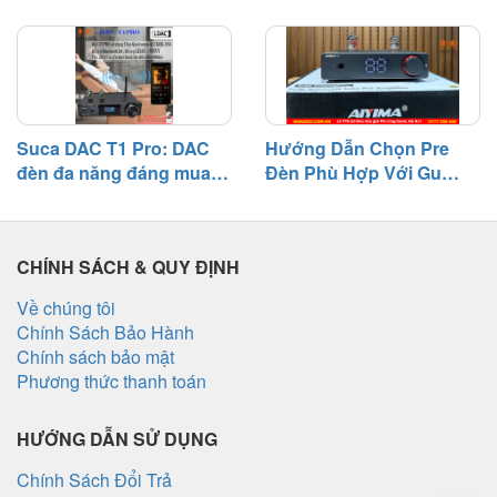
cần biết
bên – Nguyên nhân và
cách khắc phục
Suca DAC T1 Pro: DAC
Hướng Dẫn Chọn Pre
đèn đa năng đáng mua
Đèn Phù Hợp Với Gu
tầm giá 3 triệu
Nghe Nhạc
CHÍNH SÁCH & QUY ĐỊNH
Về chúng tôi
Chính Sách Bảo Hành
Chính sách bảo mật
Phương thức thanh toán
HƯỚNG DẪN SỬ DỤNG
Chính Sách Đổi Trả