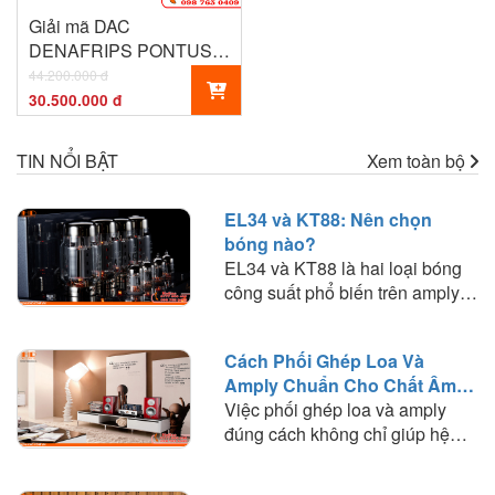
Giải mã DAC
DENAFRIPS PONTUS II
12TH-1 R2R
44.200.000 đ
30.500.000 đ
TIN NỔI BẬT
Xem toàn bộ
EL34 và KT88: Nên chọn
bóng nào?
EL34 và KT88 là hai loại bóng
công suất phổ biến trên amply
đèn. Tìm hiểu sự khác biệt về
chất âm, công suất, khả năng
Cách Phối Ghép Loa Và
phối ghép và lựa chọn loại bóng
Amply Chuẩn Cho Chất Âm
phù hợp với nhu cầu nghe
Hay
Việc phối ghép loa và amply
nhạc.
đúng cách không chỉ giúp hệ
thống hoạt động ổn định mà còn
quyết định đến chất lượng âm