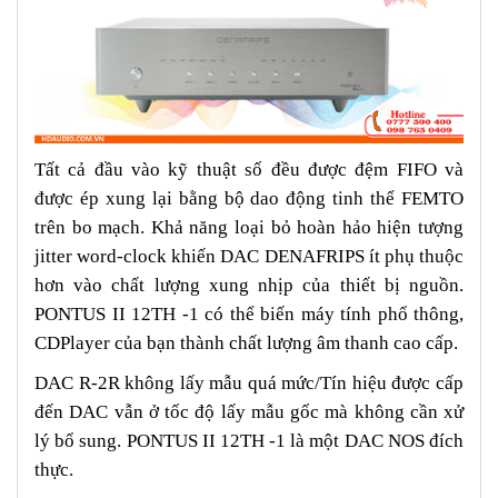
Tất cả đầu vào kỹ thuật số đều được đệm FIFO và
được ép xung lại bằng bộ dao động tinh thể FEMTO
trên bo mạch. Khả năng loại bỏ hoàn hảo hiện tượng
jitter word-clock khiến DAC DENAFRIPS ít phụ thuộc
hơn vào chất lượng xung nhịp của thiết bị nguồn.
PONTUS II 12TH -1 có thể biến máy tính phổ thông,
CDPlayer của bạn thành chất lượng âm thanh cao cấp.
DAC R-2R không lấy mẫu quá mức/Tín hiệu được cấp
đến DAC vẫn ở tốc độ lấy mẫu gốc mà không cần xử
lý bổ sung. PONTUS II 12TH -1 là một DAC NOS đích
thực.