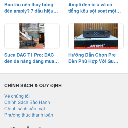
Bao lâu nên thay bóng
Ampli đèn bị ù và có
đèn amply? 7 dấu hiệu
tiếng kêu sột soạt một
cần biết
bên – Nguyên nhân và
cách khắc phục
Suca DAC T1 Pro: DAC
Hướng Dẫn Chọn Pre
đèn đa năng đáng mua
Đèn Phù Hợp Với Gu
tầm giá 3 triệu
Nghe Nhạc
CHÍNH SÁCH & QUY ĐỊNH
Về chúng tôi
Chính Sách Bảo Hành
Chính sách bảo mật
Phương thức thanh toán