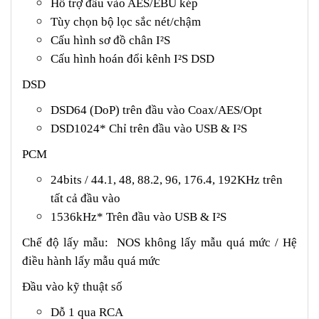
Hỗ trợ đầu vào AES/EBU kép
Tùy chọn bộ lọc sắc nét/chậm
Cấu hình sơ đồ chân I²S
Cấu hình hoán đổi kênh I²S DSD
DSD
DSD64 (DoP) trên đầu vào Coax/AES/Opt
DSD1024* Chỉ trên đầu vào USB & I²S
PCM
24bits / 44.1, 48, 88.2, 96, 176.4, 192KHz trên
tất cả đầu vào
1536kHz* Trên đầu vào USB & I²S
Chế độ lấy mẫu: NOS không lấy mẫu quá mức / Hệ
điều hành lấy mẫu quá mức
Đầu vào kỹ thuật số
Dỗ 1 qua RCA