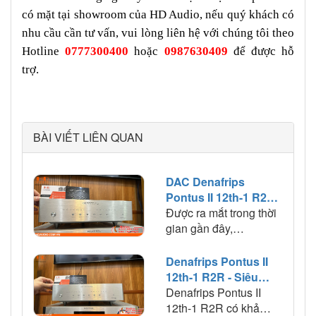
có mặt tại showroom của HD Audio, nếu quý khách có
nhu cầu cần tư vấn, vui lòng liên hệ với chúng tôi theo
Hotline
0777300400
hoặc
0987630409
để được hỗ
trợ.
BÀI VIẾT LIÊN QUAN
DAC Denafrips
Pontus II 12th-1 R2R:
Tinh Hoa Của Công
Được ra mắt trong thời
Nghệ Am Thanh Hiện
gian gần đây,
Đại
Denafrips Pontus II
12th-1 R2R đã nhanh
Denafrips Pontus II
chóng thu hút sự chú ý
12th-1 R2R - Siêu
của cộng đồng người
phẩm giải mã hot
Denafrips Pontus II
yêu âm nhạc bởi sự kết
nhất 2023
12th-1 R2R có khả