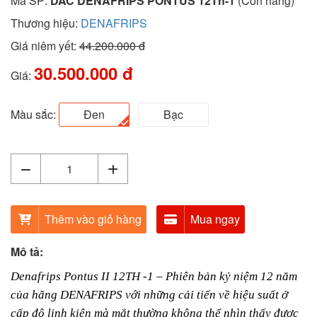
Mã SP:
DAC DENAFRIPS PONTUS 12Th-1
(Còn hàng)
Thương hiệu:
DENAFRIPS
Giá niêm yết:
44.200.000 đ
30.500.000 đ
Giá:
Màu sắc:
Đen
Bạc
Thêm vào giỏ hàng
Mua ngay
Mô tả:
Denafrips Pontus II 12TH -1 – Phiên bản kỷ niệm 12 năm
của hãng DENAFRIPS với những cải tiến về hiệu suất ở
cấp độ linh kiện mà mắt thường không thể nhìn thấy được