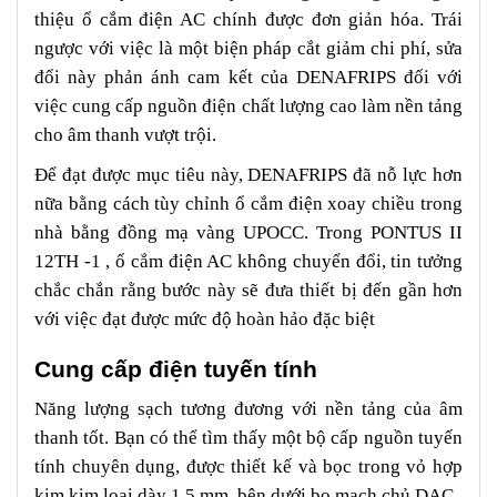
thiệu ổ cắm điện AC chính được đơn giản hóa. Trái
ngược với việc là một biện pháp cắt giảm chi phí, sửa
đổi này phản ánh cam kết của DENAFRIPS đối với
việc cung cấp nguồn điện chất lượng cao làm nền tảng
cho âm thanh vượt trội.
​Để đạt được mục tiêu này, DENAFRIPS đã nỗ lực hơn
nữa bằng cách tùy chỉnh ổ cắm điện xoay chiều trong
nhà bằng đồng mạ vàng UPOCC. Trong PONTUS II
12TH -1 , ổ cắm điện AC không chuyển đổi, tin tưởng
chắc chắn rằng bước này sẽ đưa thiết bị đến gần hơn
với việc đạt được mức độ hoàn hảo đặc biệt
Cung cấp điện tuyến tính
Năng lượng sạch tương đương với nền tảng của âm
thanh tốt. Bạn có thể tìm thấy một bộ cấp nguồn tuyến
tính chuyên dụng, được thiết kế và bọc trong vỏ hợp
kim kim loại dày 1,5 mm, bên dưới bo mạch chủ DAC.