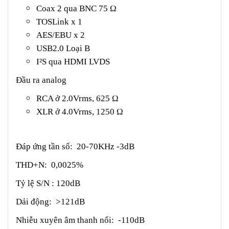
Coax 2 qua BNC 75 Ω
TOSLink x 1
AES/EBU x 2
USB2.0 Loại B
I²S qua HDMI LVDS
Đầu ra analog
RCA ở 2.0Vrms, 625 Ω
XLR ở 4.0Vrms, 1250 Ω
Đáp ứng tần số: 20-70KHz -3dB
THD+N: 0,0025%
Tỷ lệ S/N : 120dB
Dải động: >121dB
Nhiễu xuyên âm thanh nổi: -110dB