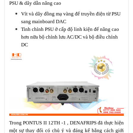
PSU & dây dẫn nâng cao
Vít và dây đồng mạ vàng để truyền điện từ PSU
sang mainboard DAC
Tinh chỉnh PSU ở cấp độ linh kiện để nâng cao
hơn nữa bộ chỉnh lưu AC/DC và bộ điều chỉnh
DC
Trong PONTUS II 12TH -1 , DENAFRIPS đã thực hiện
một sự thay đổi có chủ ý và đáng kể bằng cách giới