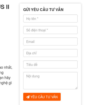
S II
GỬI YÊU CẦU TƯ VẤN
o nhất,
ng
bạn hãy
nghệ gì
YÊU CẦU TƯ VẤN