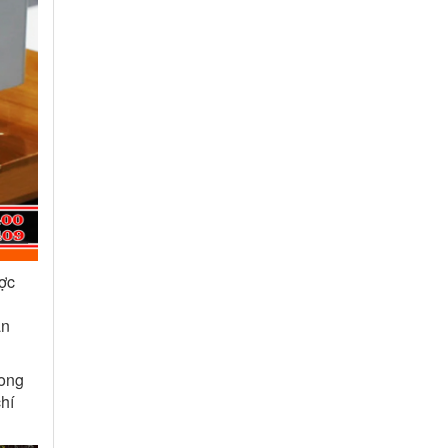
ược
ẵn
rong
hí