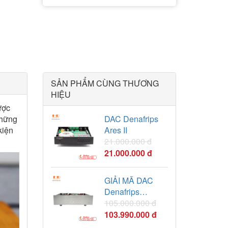
SẢN PHẨM CÙNG THƯƠNG
HIỆU
ược
những
DAC Denafrips
kiện
Ares II
21.000.000 đ
21.000.000 đ
GIẢI MÃ DAC
Denafrips
TERMINATOR II
105.000.000 đ
103.990.000 đ