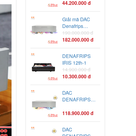
R2R
44.200.000 đ
Giải mã DAC
Denafrips
Terminator Plus
190.000.000 đ
12th R-2R
182.000.000 đ
DENAFRIPS
IRIS 12th-1
14.900.000 đ
10.300.000 đ
DAC
DENAFRIPS
Terminator II 12th
R-2R
118.900.000 đ
DAC