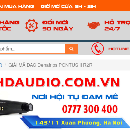
n mua hàng
Giờ mở cửa: 8h - 21h
 hàng
Đổi mới
Hỗ tr
tốc
90 ngày
24/7
Hotline
R
GIẢI MÃ DAC Denafrips PONTUS II R2R