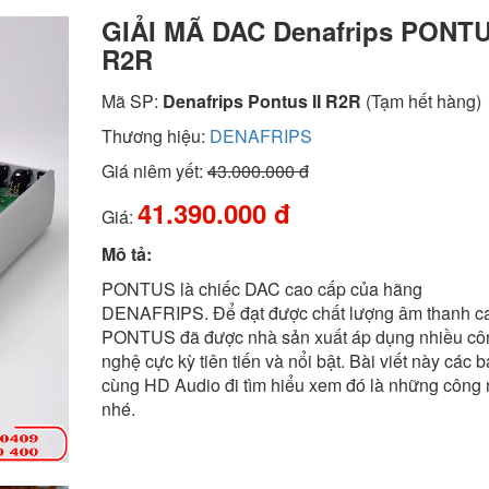
GIẢI MÃ DAC Denafrips PONTU
R2R
Mã SP:
Denafrips Pontus II R2R
(Tạm hết hàng)
Thương hiệu:
DENAFRIPS
Giá niêm yết:
43.000.000 đ
41.390.000 đ
Giá:
Mô tả:
PONTUS là chiếc DAC cao cấp của hãng
DENAFRIPS. Để đạt được chất lượng âm thanh ca
PONTUS đã được nhà sản xuất áp dụng nhiều cô
nghệ cực kỳ tiên tiến và nổi bật. Bài viết này các 
cùng HD Audio đi tìm hiểu xem đó là những công 
nhé.