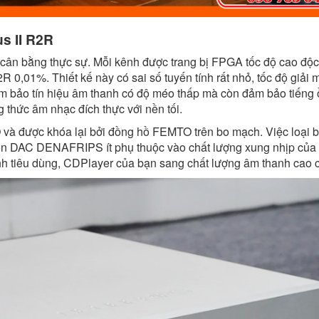
us II R2R
 bằng thực sự. Mỗi kênh được trang bị FPGA tốc độ cao độc
 0,01%. Thiết kế này có sai số tuyến tính rất nhỏ, tốc độ giải 
đảm bảo tín hiệu âm thanh có độ méo thấp mà còn đảm bảo tiếng
 thức âm nhạc đích thực với nền tối.
 và được khóa lại bởi đồng hồ FEMTO trên bo mạch. Việc loại 
iến DAC DENAFRIPS ít phụ thuộc vào chất lượng xung nhịp của 
h tiêu dùng, CDPlayer của bạn sang chất lượng âm thanh cao 