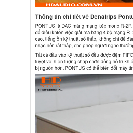
Thông tin chi tiết về Denafrips Pont
PONTUS là DAC mảng mạng kép mono R-2R cân
để điều khiển việc giải mã bằng 4 bộ mạng R-2R
cao, tiếng ồn kỹ thuật số thấp, không chỉ để 
nhạc nền rất thấp, cho phép người nghe thưởng
Tất cả đầu vào kỹ thuật số đều được đệm FIFO
tuyệt vời hiện tượng chập chờn đồng hồ từ kh
bị nguồn hơn. PONTUS có thể biến đổi máy tín