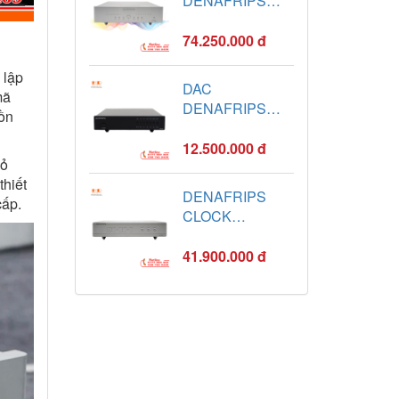
DENAFRIPS
VENUS II R2R
12TH
74.250.000 đ
 lập
DAC
mã
DENAFRIPS
 ồn
ARES II / Enyo
R2R
12.500.000 đ
bỏ
thiết
DENAFRIPS
cấp.
CLOCK
AETHER
41.900.000 đ