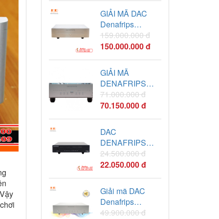
GIẢI MÃ DAC
Denafrips
TERMINATOR
159.000.000 đ
PLUS
150.000.000 đ
GIẢI MÃ
DENAFRIPS
VENUS II R2R
71.000.000 đ
DAC
70.150.000 đ
DAC
DENAFRIPS
ARES 12TH
24.500.000 đ
h
R2R
22.050.000 đ
ng
ên
Giải mã DAC
 Vậy
Denafrips
 chơi
PONTUS II 12TH
49.900.000 đ