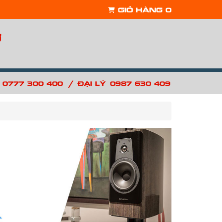
Giỏ hàng
0
ợ
/
: 0777 300 400
Đại lý: 0987 630 409