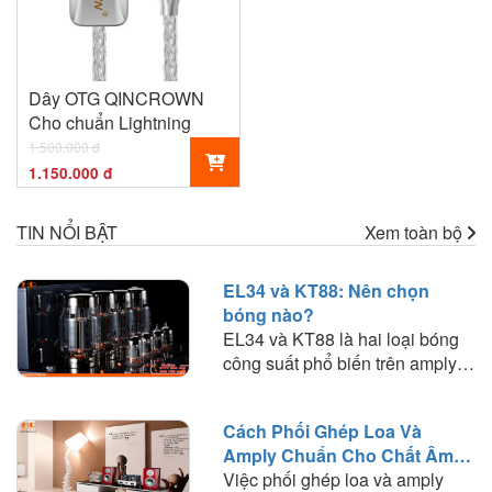
Dây OTG QINCROWN
Cho chuẩn Lightning
1.500.000 đ
1.150.000 đ
TIN NỔI BẬT
Xem toàn bộ
EL34 và KT88: Nên chọn
bóng nào?
EL34 và KT88 là hai loại bóng
công suất phổ biến trên amply
đèn. Tìm hiểu sự khác biệt về
chất âm, công suất, khả năng
Cách Phối Ghép Loa Và
phối ghép và lựa chọn loại bóng
Amply Chuẩn Cho Chất Âm
phù hợp với nhu cầu nghe
Hay
Việc phối ghép loa và amply
nhạc.