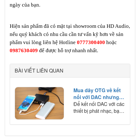
ngày của bạn.
Hiện sản phẩm đã có mặt tại showroom của HD Audio,
nếu quý khách có nhu cầu cần tư vấn kỹ hơn về sản
phẩm vui lòng liên hệ Hotline
0777300400
hoặc
0987630409
để được hỗ trợ nhanh nhất.
BÀI VIẾT LIÊN QUAN
Mua dây OTG về kết
nối với DAC nhưng
không ra tiếng -
Để kết nối DAC với các
Nguyên nhân và cách
thiết bị phát nhạc, bạn
khắc phục
cần sử dụng dây cáp
OTG. Dây cáp OTG có
một đầu là cổng USB-
A, đầu còn lại là cổng