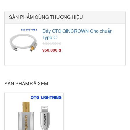
USB-C hoặc Micro-
USB. Cổng USB-A
SẢN PHẨM CÙNG THƯƠNG HIỆU
thường được sử dụng
để kết nối DAC với máy
tính, cổng USB-C hoặc
Dây OTG QINCROWN Cho chuẩn
Micro-USB thường
Type C
được sử dụng để kết
1.300.000 đ
nối DAC với điện thoại
950.000 đ
hoặc máy tính bảng.
SẢN PHẨM ĐÃ XEM