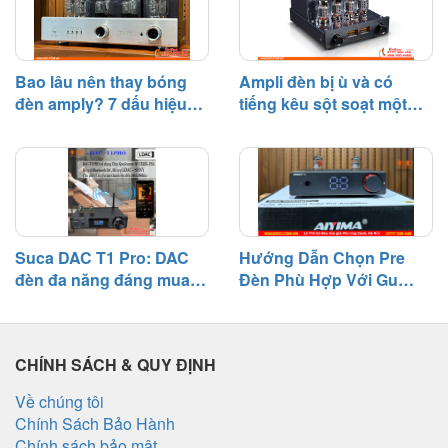
Bao lâu nên thay bóng
Ampli đèn bị ù và có
đèn amply? 7 dấu hiệu
tiếng kêu sột soạt một
cần biết
bên – Nguyên nhân và
cách khắc phục
Suca DAC T1 Pro: DAC
Hướng Dẫn Chọn Pre
đèn đa năng đáng mua
Đèn Phù Hợp Với Gu
tầm giá 3 triệu
Nghe Nhạc
CHÍNH SÁCH & QUY ĐỊNH
Về chúng tôi
Chính Sách Bảo Hành
Chính sách bảo mật