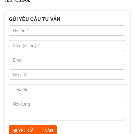
cuối USB-A.
GỬI YÊU CẦU TƯ VẤN
YÊU CẦU TƯ VẤN