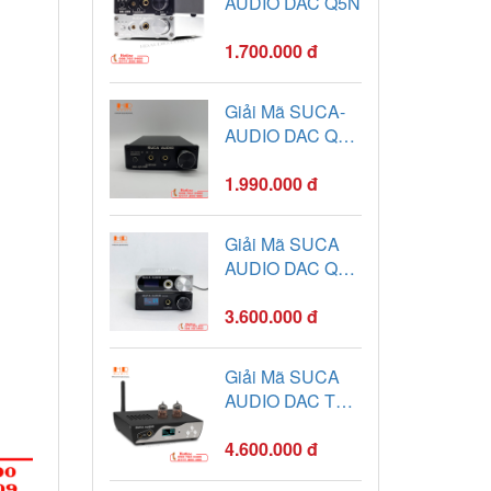
AUDIO DAC Q5N
1.700.000 đ
Giải Mã SUCA-
AUDIO DAC Q5-
PRO
1.990.000 đ
Giải Mã SUCA
AUDIO DAC Q6
Pro
3.600.000 đ
Giải Mã SUCA
AUDIO DAC T2 -
Hỗ trợ
32bit/768khz-
4.600.000 đ
DSD512