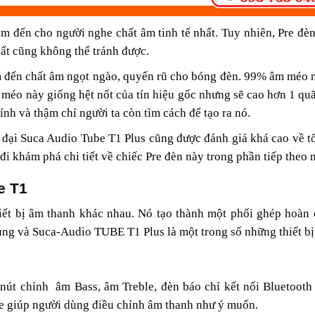
em đến cho người nghe chất âm tinh tế nhất. Tuy nhiên, Pre đè
hất cũng không thể tránh được.
 đến chất âm ngọt ngào, quyến rũ cho bóng đèn. 99% âm méo n
 méo này giống hệt nốt của tín hiệu gốc nhưng sẽ cao hơn 1 qu
ính và thậm chí người ta còn tìm cách để tạo ra nó.
 đại Suca Audio Tube T1 Plus cũng được đánh giá khá cao về t
 đi khám phá chi tiết về chiếc Pre đèn này trong phần tiếp theo
e T1
hiết bị âm thanh khác nhau. Nó tạo thành một phối ghép hoàn
ng và Suca-Audio TUBE T1 Plus là một trong số những thiết bị
 nút chỉnh âm Bass, âm Treble, đèn báo chỉ kết nối Bluetooth
e giúp người dùng điều chỉnh âm thanh như ý muốn.