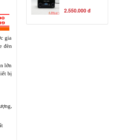
SUCA-AUDIO
2.550.000 đ
ợc gia
re đèn
ần lớn
iết bị
lượng,
ất