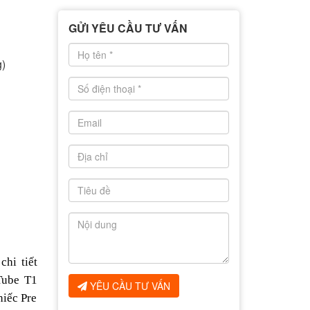
o
GỬI YÊU CẦU TƯ VẤN
)
chi tiết
Tube T1
YÊU CẦU TƯ VẤN
hiếc Pre