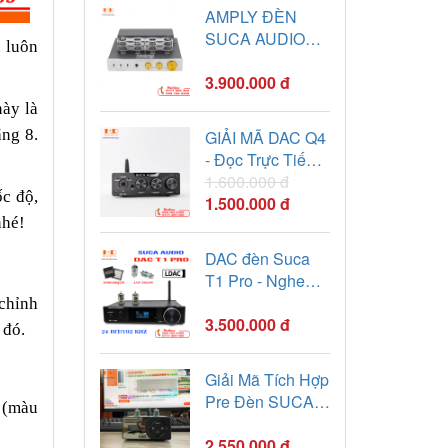
AMPLY ĐÈN
SUCA AUDIO
n luôn
TUBE A1
3.900.000 đ
ày là
ãng 8.
GIẢI MÃ DAC Q4
- Đọc Trực Tiếp
USB/BT 5.0
1.600.000 đ
ốc độ,
1.500.000 đ
 nhé!
DAC đèn Suca
T1 Pro - Nghe
Nhạc Ngọt Ngào,
 chỉnh
Sâu Lắng
3.500.000 đ
 đó.
Giải Mã Tích Hợp
Pre Đèn SUCA-
 (màu
AUDIO DAC T1
2.550.000 đ