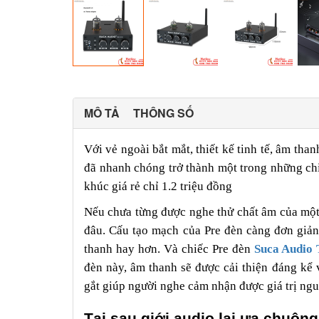
MÔ TẢ
THÔNG SỐ
Với vẻ ngoài bắt mắt, thiết kế tinh tế, âm tha
đã nhanh chóng trở thành một trong những chi
khúc giá rẻ chỉ 1.2 triệu đồng
Nếu chưa từng được nghe thử chất âm của một 
đâu. Cấu tạo mạch của Pre đèn càng đơn giản 
thanh hay hơn. Và chiếc Pre đèn
Suca Audio 
đèn này, âm thanh sẽ được cải thiện đáng kể 
gắt giúp người nghe cảm nhận được giá trị ng
Tại sau giới audio lại ưa chuộn