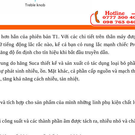
hơn hẳn của phiên bản T1. Với các chi tiết trên thân máy đư
ứ tiếng động lắc rắc nào, kể cả bạn có rung lắc mạnh chiếc P
ng độ ổn định cho tín hiệu khi bắt đầu truyền dẫn.
ung do hãng Suca thiết kế và sản xuất có tác dụng loại bỏ ph
sự phát sinh nhiễu, ồn. Mặt khác, cả phần cấp nguồn và mạch th
, tăng khả năng cách nhiễu, tản nhiệt.
 và tích hợp cho sản phẩm của mình những linh phụ kiện chất 
i công suất và các thành phần âm được tách ra, nhiễu nhỏ và ch