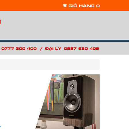
Giỏ hàng
0
ợ
/
: 0777 300 400
Đại lý: 0987 630 409