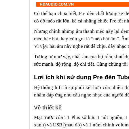
Có thể bạn chưa biết, Pre đèn chất lượng sẽ đ
có độ méo rất lớn, kể cả những chiếc Pre tốt n
Nhưng chính những âm thanh méo này lại đem
méo bậc hai, hay còn gọi là “méo hài âm”. Âm
Vì vậy, hài âm này nghe rất dễ chịu, đầy nhạc t
Tương tự như vậy, chất âm của bộ tiền khuếch
sức mạnh, độ rộng, độ chi tiết. Cùng chúng tôi
Lợi ích khi sử dụng Pre đèn Tub
Hệ thống hifi là sự phối kết hợp của nhiều t
nhằm đáp ứng nhu cầu nghe nhạc của người dù
Về thiết kế
Mặt trước của T1 Plus sở hữu 1 nút nguồn, 1
xanh) và USB (màu đỏ) và 1 núm chỉnh volum