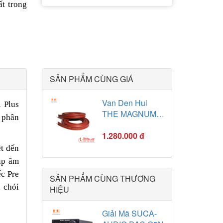
t trong
SẢN PHẨM CÙNG GIÁ
Van Den Hul
1 Plus
THE MAGNUM
g phân
MKII Hybrid
1.280.000 đ
ệt đến
iúp âm
ếc Pre
SẢN PHẨM CÙNG THƯƠNG
ị chói
HIỆU
Giải Mã SUCA-