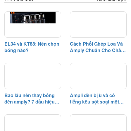
nào cần thay bóng đèn?". Trên
dàn âm thanh.
thực tế, bóng đèn điện tử là linh
kiện có tuổi thọ nhất định và sẽ
dần suy giảm hiệu suất sau một
thời gian hoạt động.
EL34 và KT88: Nên chọn
Cách Phối Ghép Loa Và
bóng nào?
Amply Chuẩn Cho Chất
Âm Hay
Bao lâu nên thay bóng
Ampli đèn bị ù và có
đèn amply? 7 dấu hiệu
tiếng kêu sột soạt một
cần biết
bên – Nguyên nhân và
cách khắc phục