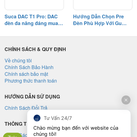
Suca DAC T1 Pro: DAC
Hướng Dẫn Chọn Pre
đèn đa năng đáng mua
Đèn Phù Hợp Với Gu
tầm giá 3 triệu
Nghe Nhạc
CHÍNH SÁCH & QUY ĐỊNH
Về chúng tôi
Chính Sách Bảo Hành
Chính sách bảo mật
Phương thức thanh toán
HƯỚNG DẪN SỬ DỤNG
Chính Sách Đổi Trả
Tư Vấn 24/7
THÔNG TIN KHÁC
Chào mừng bạn đến với website của 
chúng tôi!
Chính Sách Vận Chuyển