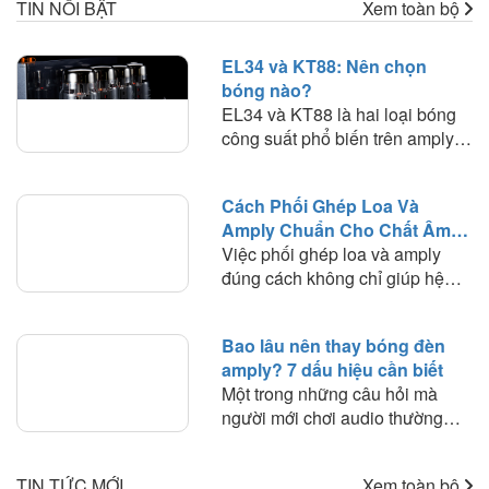
TIN NỔI BẬT
Xem toàn bộ
EL34 và KT88: Nên chọn
bóng nào?
EL34 và KT88 là hai loại bóng
công suất phổ biến trên amply
đèn. Tìm hiểu sự khác biệt về
chất âm, công suất, khả năng
Cách Phối Ghép Loa Và
phối ghép và lựa chọn loại bóng
Amply Chuẩn Cho Chất Âm
phù hợp với nhu cầu nghe
Hay
Việc phối ghép loa và amply
nhạc.
đúng cách không chỉ giúp hệ
thống hoạt động ổn định mà còn
quyết định đến chất lượng âm
Bao lâu nên thay bóng đèn
thanh mà bạn trải nghiệm. Trong
amply? 7 dấu hiệu cần biết
bài viết này, HD Audio sẽ chia
Một trong những câu hỏi mà
sẻ những nguyên tắc quan trọng
người mới chơi audio thường
và kinh nghiệm thực tế giúp bạn
thắc mắc là: "Bóng đèn amply
lựa chọn amply phù hợp với loa
dùng được bao lâu?" hoặc "Khi
để khai thác tối đa hiệu suất của
TIN TỨC MỚI
Xem toàn bộ