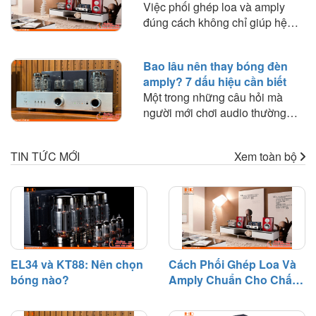
Hay
Việc phối ghép loa và amply
nhạc.
đúng cách không chỉ giúp hệ
thống hoạt động ổn định mà còn
quyết định đến chất lượng âm
Bao lâu nên thay bóng đèn
thanh mà bạn trải nghiệm. Trong
amply? 7 dấu hiệu cần biết
bài viết này, HD Audio sẽ chia
Một trong những câu hỏi mà
sẻ những nguyên tắc quan trọng
người mới chơi audio thường
và kinh nghiệm thực tế giúp bạn
thắc mắc là: "Bóng đèn amply
lựa chọn amply phù hợp với loa
dùng được bao lâu?" hoặc "Khi
để khai thác tối đa hiệu suất của
TIN TỨC MỚI
Xem toàn bộ
nào cần thay bóng đèn?". Trên
dàn âm thanh.
thực tế, bóng đèn điện tử là linh
kiện có tuổi thọ nhất định và sẽ
dần suy giảm hiệu suất sau một
thời gian hoạt động.
EL34 và KT88: Nên chọn
Cách Phối Ghép Loa Và
bóng nào?
Amply Chuẩn Cho Chất
Âm Hay