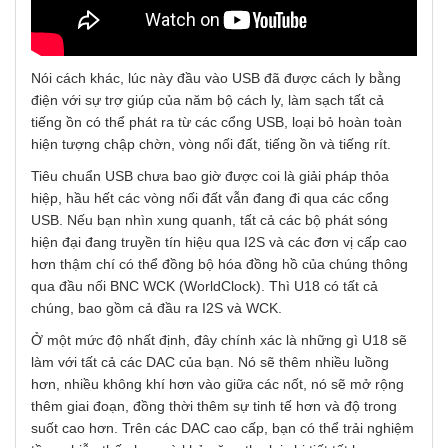
Nói cách khác, lúc này đầu vào USB đã được cách ly bằng
điện với sự trợ giúp của năm bộ cách ly, làm sạch tất cả
tiếng ồn có thể phát ra từ các cổng USB, loại bỏ hoàn toàn
hiện tượng chập chờn, vòng nối đất, tiếng ồn và tiếng rít.
Tiêu chuẩn USB chưa bao giờ được coi là giải pháp thỏa
hiệp, hầu hết các vòng nối đất vẫn đang đi qua các cổng
USB. Nếu bạn nhìn xung quanh, tất cả các bộ phát sóng
hiện đại đang truyền tín hiệu qua I2S và các đơn vị cấp cao
hơn thậm chí có thể đồng bộ hóa đồng hồ của chúng thông
qua đầu nối BNC WCK (WorldClock). Thì U18 có tất cả
chúng, bao gồm cả đầu ra I2S và WCK.
Ở một mức độ nhất định, đây chính xác là những gì U18 sẽ
làm với tất cả các DAC của bạn. Nó sẽ thêm nhiều luồng
hơn, nhiều không khí hơn vào giữa các nốt, nó sẽ mở rộng
thêm giai đoạn, đồng thời thêm sự tinh tế hơn và độ trong
suốt cao hơn. Trên các DAC cao cấp, bạn có thể trải nghiệm