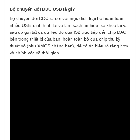
Bộ chuyển đổi DDC USB là gì?
Bộ chuyển đổi DDC ra đời với mục đích loại bỏ hoàn toàn
nhiễu USB, định hình lại và làm sạch tín hiệu, sẽ khóa lại và
sau đó gửi tất cả dữ liệu đó qua IS2 trực tiếp đến chip DAC
bên trong thiết bị của bạn, hoàn toàn bỏ qua chip thu kỹ
thuật số (như XMOS chẳng hạn), để có tín hiệu rõ ràng hơn
và chính xác về thời gian.