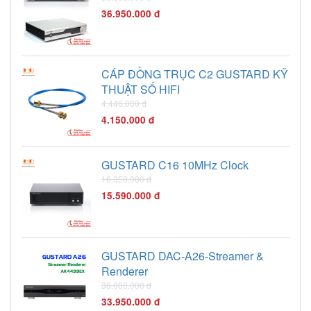
36.950.000 đ
CÁP ĐỒNG TRỤC C2 GUSTARD KỸ
THUẬT SỐ HIFI
4.446.000 đ
4.150.000 đ
GUSTARD C16 10MHz Clock
16.350.000 đ
15.590.000 đ
GUSTARD DAC-A26-Streamer &
Renderer
38.000.000 đ
33.950.000 đ