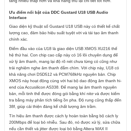
tầng nhiễu thấp hơn và khả năng thu lại chi tiết tốt hơn.
Ư
u điểm nổi bật của
DDC Gustard U18 USB Audio
Interface
Giao diện kỹ thuật số Gustard U18 USB này có thiết kế chất
lượng cao, đảm bảo hiệu suất tuyệt vời và tái tạo âm thanh
chính xác.
Điểm đầu vào của U18 là giao diện USB XMOS XU216 thế
hệ thứ hai. Con chip cao cấp này có 16 lõi chuyên dụng để
xử lý âm thanh, mang lại độ rõ nét chưa từng có cũng như
trải nghiệm nghe âm thanh đắm chìm. Với chip này, U18 có
khả năng chơi DSD512 và PCM768kHz nguyên bản.
Chip
XMOS này hoạt động cùng với hai bộ dao động âm thanh hi-
end của Accusilicon AS338. Để mang lại âm thanh nguyên
bản, mỗi tinh thể được đóng gói bằng khí nitơ và được kiểm
tra bằng máy phân tích tiếng ồn pha. Độ rung cũng thấp đến
38f, giúp cải thiện đáng kể chất lượng âm trầm.
Tín hiệu âm thanh được cách ly hoàn toàn bằng bộ cách ly
200Mbps để loại bỏ nhiễu. Sau đó, nó được xử lý, sửa chữa
nếu cần thiết và jitter được loại bỏ bằng Altera MAX II