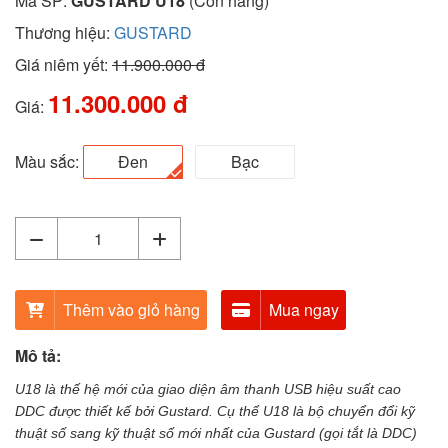
Mã SP:
GUSTARD U18
(Còn hàng)
Thương hiệu:
GUSTARD
Giá niêm yết:
11.900.000 đ
11.300.000 đ
Giá:
Màu sắc:
Đen
Bạc
Thêm vào giỏ hàng
Mua ngay
Mô tả:
U18 là thế hệ mới của giao diện âm thanh USB hiệu suất cao
DDC được thiết kế bởi Gustard. Cụ thể
U18 là bộ chuyển đổi kỹ
thuật số sang kỹ thuật số mới nhất của Gustard (gọi tắt là DDC)