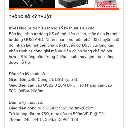
THÔNG SÔ KỸ THUẬT
IIS-H Ngõ ra tín hiệu thông số kỹ thuật siêu cao
Bốn loại trình tự dòng IIS có thể điều chỉnh, mặc định là trình
tự dòng GUSTARD. Nhấn nhanh nút bên phải để chuyển chế
độ, nhấn lâu nút bên phải để chuyển cờ DSD, vui lòng xác
nhận trình tự dòng giải mã và điều chỉnh sang chế độ phù
hợp. IIS không nằm trong 4 tiêu chuẩn này tạm thời không
được hỗ trợ.
Đầu vào kỹ thuật số:
Giao diện USB: Cổng cái USB Type-B,
Giao diện đầu vào USB2.0 10M BNC: Trở kháng đầu vào
50Ω, 0dBm-20dBm
Đầu ra kỹ thuật số:
Giao diện đồng trục COAX: 50Ω, 0dBm-20dBm
Trở kháng đầu ra 75Ω, mức đầu ra 500mVP-P @ Tải
750hm, 24bit 44.1k-384k / DoP64-128