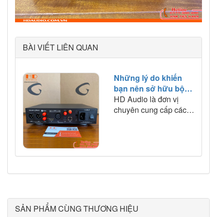
BÀI VIẾT LIÊN QUAN
Những lý do khiến
bạn nên sở hữu bộ
giải mã DAC
HD Audio là đơn vị
GUSTARD X18 ngay
chuyên cung cấp các
hôm nay
thiết bị giải mã nhạc số
đến từ các thương hiệu
âm thanh nổi tiếng trên
thế giới với hình thức
và tính năng tuyệt vời
nhất. Chất âm và
thương hiệu đảm bảo
sẽ giúp khách hàng
được tiếp cận và sử
SẢN PHẨM CÙNG THƯƠNG HIỆU
dụng những sản phẩm