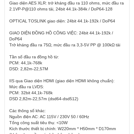
Giao diện AES XLR: trở kháng đầu ra 110 ohms, mức đầu ra
2.1VP-P@110 ohms tải, 24bit 44.1k-384k / DoP64-128
OPTICAL TOSLINK giao diện: 24bit 44.1k-192k / DoP64
GIAO DIỆN ĐỒNG HỒ CÔNG VIỆC: 24bit 44.1k-192k /
DoP64
Trở kháng đầu ra 75Ω, mức đầu ra 3,3-5V PP @ 100kΩ tải
Tần số đầu ra đồng hồ từ:
PCM: 44,1k-768k
DSD: 2,82m-22,57M
IIS qua Giao diện HDMI (giao diện HDMI không chuẩn):
Mức đầu ra LVDS:
PCM: 32bit 44,1k-768k
DSD 2,82m-22,57m (dsd64-dsd512)
Các thông số khác:
Nguồn điện AC: AC 115V / 230V 50 / 60Hz
Tổng công suất tiêu thụ: <10W
Kích thước thiết bị chính: W220mm * H50mm * D170mm