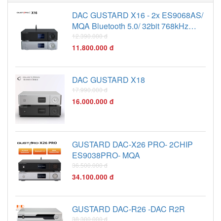
tốt nhất.
DAC GUSTARD X16 - 2x ES9068AS/
MQA Bluetooth 5.0/ 32bit 768kHz
DSD512
12.390.000 đ
11.800.000 đ
DAC GUSTARD X18
17.990.000 đ
16.000.000 đ
GUSTARD DAC-X26 PRO- 2CHIP
ES9038PRO- MQA
36.500.000 đ
34.100.000 đ
GUSTARD DAC-R26 -DAC R2R
38.300.000 đ