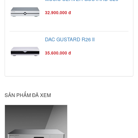
32.900.000 đ
DAC GUSTARD R26 II
35.600.000 đ
SẢN PHẨM ĐÃ XEM