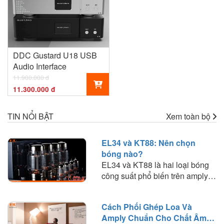
DDC Gustard U18 USB
Audio Interface
11.900.000 đ
11.300.000 đ
TIN NỔI BẬT
Xem toàn bộ
EL34 và KT88: Nên chọn
bóng nào?
EL34 và KT88 là hai loại bóng
công suất phổ biến trên amply
đèn. Tìm hiểu sự khác biệt về
chất âm, công suất, khả năng
Cách Phối Ghép Loa Và
phối ghép và lựa chọn loại bóng
Amply Chuẩn Cho Chất Âm
phù hợp với nhu cầu nghe