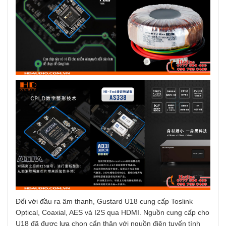
Đối với đầu ra âm thanh, Gustard U18 cung cấp Toslink
Optical, Coaxial, AES và I2S qua HDMI. Nguồn cung cấp cho
U18 đã được lựa chọn cẩn thận với nguồn điện tuyến tính