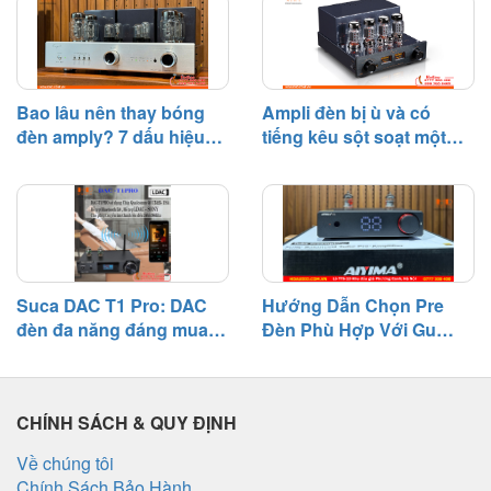
Bao lâu nên thay bóng
Ampli đèn bị ù và có
đèn amply? 7 dấu hiệu
tiếng kêu sột soạt một
cần biết
bên – Nguyên nhân và
cách khắc phục
Suca DAC T1 Pro: DAC
Hướng Dẫn Chọn Pre
đèn đa năng đáng mua
Đèn Phù Hợp Với Gu
tầm giá 3 triệu
Nghe Nhạc
CHÍNH SÁCH & QUY ĐỊNH
Về chúng tôi
Chính Sách Bảo Hành