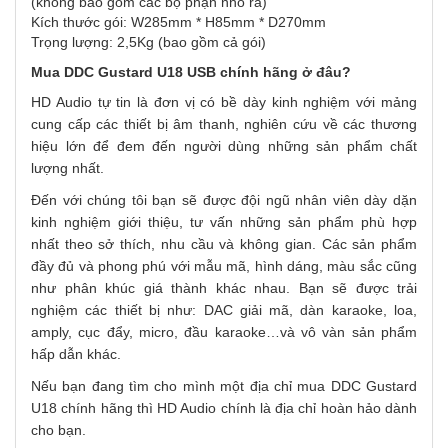
(không bao gồm các bộ phận nhô ra)
Kích thước gói: W285mm * H85mm * D270mm
Trọng lượng: 2,5Kg (bao gồm cả gói)
Mua
DDC Gustard U18 USB
chính hãng ở đâu?
HD Audio tự tin là đơn vị có bề dày kinh nghiệm với mảng
cung cấp các thiết bị âm thanh, nghiên cứu về các thương
hiệu lớn để đem đến người dùng những sản phẩm chất
lượng nhất.
Đến với chúng tôi bạn sẽ được đội ngũ nhân viên dày dặn
kinh nghiệm giới thiệu, tư vấn những sản phẩm phù hợp
nhất theo sở thích, nhu cầu và không gian. Các sản phẩm
đầy đủ và phong phú với mẫu mã, hình dáng, màu sắc cũng
như phân khúc giá thành khác nhau. Bạn sẽ được trải
nghiệm các thiết bị như: DAC giải mã, dàn karaoke, loa,
amply, cục đẩy, micro, đầu karaoke…và vô vàn sản phẩm
hấp dẫn khác.
Nếu bạn đang tìm cho mình một địa chỉ mua DDC Gustard
U18 chính hãng thì HD Audio chính là địa chỉ hoàn hảo dành
cho bạn.