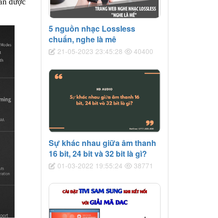
cần được
5 nguồn nhạc Lossless
chuẩn, nghe là mê
21-05-2023 23:45:28
40400
Sự khác nhau giữa âm thanh
16 bit, 24 bit và 32 bit là gì?
01-03-2022 19:55:24
38771