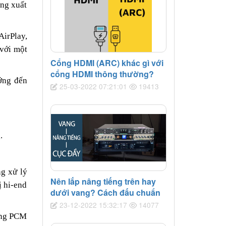
ờng xuất
AirPlay,
 với một
Cổng HDMI (ARC) khác gì với
cổng HDMI thông thường?
ớng đến
25-03-2022 07:21:01
19413
.
g xử lý
Nên lắp nâng tiếng trên hay
ị hi-end
dưới vang? Cách đấu chuẩn
23-12-2022 15:32:17
14077
sang PCM