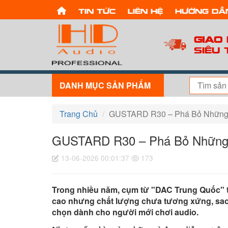
Tin tức
Liên hệ
Hướng dẫ
Giao
Siêu 
DANH MỤC SẢN PHẨM
Trang Chủ
GUSTARD R30 – Phá Bỏ Những 
GUSTARD R30 – Phá Bỏ Những 
13-06-2026 00:01:37
173
Trong nhiều năm, cụm từ "DAC Trung Quốc" t
cao nhưng chất lượng chưa tương xứng, sao 
chọn dành cho người mới chơi audio.