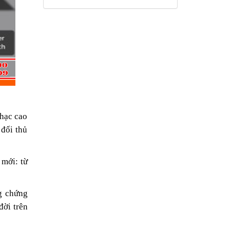
nhạc cao
 đối thủ
mới: từ
g chứng
đời trên