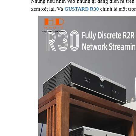
Nhưng nếu nhìn vào những gì đang diễn ra trên t
xem xét lại. Và
GUSTARD R30
chính là một tro