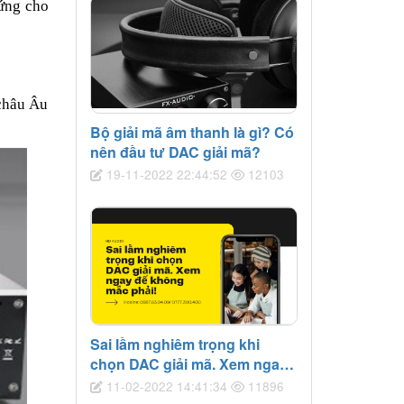
hứng cho
 châu Âu
Bộ giải mã âm thanh là gì? Có
nên đầu tư DAC giải mã?
19-11-2022 22:44:52
12103
Sai lầm nghiêm trọng khi
chọn DAC giải mã. Xem ngay
để không mắc phải!
11-02-2022 14:41:34
11896