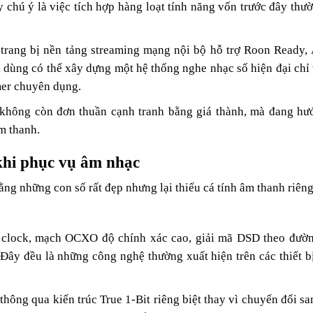
ú ý là việc tích hợp hàng loạt tính năng vốn trước đây thư
rang bị nền tảng streaming mạng nội bộ hỗ trợ Roon Ready, 
dùng có thể xây dựng một hệ thống nghe nhạc số hiện đại chỉ
amer chuyên dụng.
không còn đơn thuần cạnh tranh bằng giá thành, mà đang hư
m thanh.
 khi phục vụ âm nhạc
g những con số rất đẹp nhưng lại thiếu cá tính âm thanh riêng
 clock, mạch OCXO độ chính xác cao, giải mã DSD theo đườn
. Đây đều là những công nghệ thường xuất hiện trên các thiết b
thông qua kiến trúc True 1-Bit riêng biệt thay vì chuyển đổi 