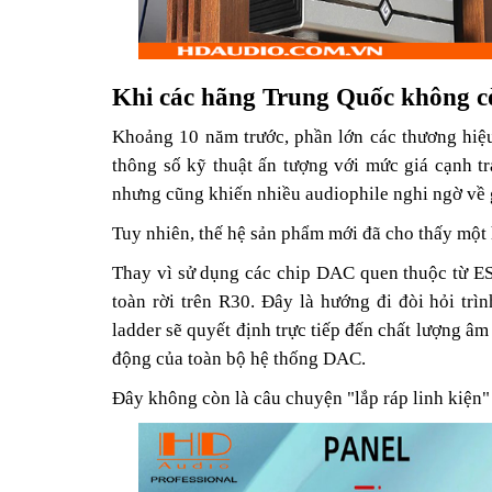
Khi các hãng Trung Quốc không cò
Khoảng 10 năm trước, phần lớn các thương hiệ
thông số kỹ thuật ấn tượng với mức giá cạnh t
nhưng cũng khiến nhiều audiophile nghi ngờ về g
Tuy nhiên, thế hệ sản phẩm mới đã cho thấy một
Thay vì sử dụng các chip DAC quen thuộc từ E
toàn rời trên R30. Đây là hướng đi đòi hỏi trì
ladder sẽ quyết định trực tiếp đến chất lượng â
động của toàn bộ hệ thống DAC.
Đây không còn là câu chuyện "lắp ráp linh kiện"