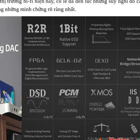
hị trường hi-fi hiện nay, có lẽ đã đến lúc những suy nghĩ đó 
ng những minh chứng rõ ràng nhất.