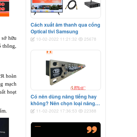
Cách xuất âm thanh qua cổng
Optical tivi Samsung
 sở hữu
10-02-2022 11:21:32
25678
ổ thông,
2R hoàn
ong mạch
uất hoạt
Có nên dùng nâng tiếng hay
không? Nên chọn loại nâng
tiếng nào tốt?
11-02-2022 17:36:53
22388
hẩm.