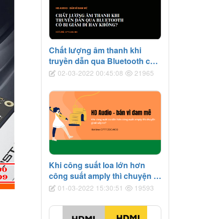
Chất lượng âm thanh khi
truyền dẫn qua Bluetooth có
bị giảm đi hay không?
02-03-2022 00:45:08
21965
Khi công suất loa lớn hơn
công suất amply thì chuyện gì
sẽ xảy ra?
01-03-2022 15:30:51
19593