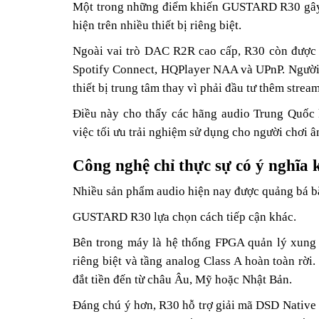
Một trong những điểm khiến GUSTARD R30 gây ch
hiện trên nhiều thiết bị riêng biệt.
Ngoài vai trò DAC R2R cao cấp, R30 còn được t
Spotify Connect, HQPlayer NAA và UPnP. Người 
thiết bị trung tâm thay vì phải đầu tư thêm stre
Điều này cho thấy các hãng audio Trung Quốc 
việc tối ưu trải nghiệm sử dụng cho người chơi â
Công nghệ chỉ thực sự có ý nghĩa
Nhiều sản phẩm audio hiện nay được quảng bá bằn
GUSTARD R30 lựa chọn cách tiếp cận khác.
Bên trong máy là hệ thống FPGA quản lý xung
riêng biệt và tầng analog Class A hoàn toàn rời
đắt tiền đến từ châu Âu, Mỹ hoặc Nhật Bản.
Đáng chú ý hơn, R30 hỗ trợ giải mã DSD Native 