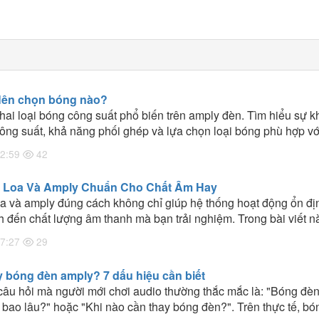
Nên chọn bóng nào?
hai loại bóng công suất phổ biến trên amply đèn. Tìm hiểu sự k
công suất, khả năng phối ghép và lựa chọn loại bóng phù hợp vớ
2:59
42
 Loa Và Amply Chuẩn Cho Chất Âm Hay
oa và amply đúng cách không chỉ giúp hệ thống hoạt động ổn đị
 đến chất lượng âm thanh mà bạn trải nghiệm. Trong bài viết n
 sẻ những nguyên tắc quan trọng và kinh nghiệm thực tế giúp 
7:27
29
ù hợp với loa để khai thác tối đa hiệu suất của dàn âm thanh.
y bóng đèn amply? 7 dấu hiệu cần biết
câu hỏi mà người mới chơi audio thường thắc mắc là: "Bóng đè
bao lâu?" hoặc "Khi nào cần thay bóng đèn?". Trên thực tế, bó