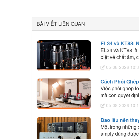
BÀI VIẾT LIÊN QUAN
EL34 và KT88: 
EL34 và KT88 là 
biệt về chất âm, 
cầu nghe nhạc.
05-08-2026 10:3
Cách Phối Ghép
Việc phối ghép l
mà còn quyết định
HD Audio sẽ chia
05-08-2026 10:1
lựa chọn amply ph
Bao lâu nên tha
Một trong những 
amply dùng được 