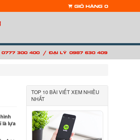
Giỏ hàng
0
ợ
/
: 0777 300 400
Đại lý: 0987 630 409
TOP 10 BÀI VIẾT XEM NHIỀU
NHẤT
 hình
 là lựa