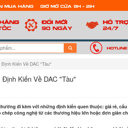
n mua hàng
Giờ mở cửa: 8h - 21h
 hàng
Đổi mới
Hỗ tr
tốc
90 ngày
24/7
Hotline
Định Kiến Về DAC "Tàu"
Định Kiến Về DAC "Tàu"
hường đi kèm với những định kiến quen thuộc: giá rẻ, cấu
chép công nghệ từ các thương hiệu lớn hoặc đơn giản chỉ