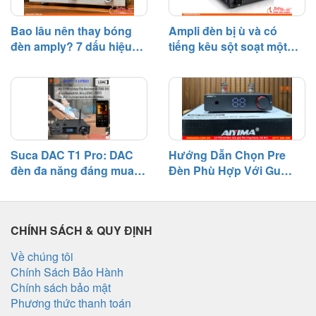
Bao lâu nên thay bóng
Ampli đèn bị ù và có
đèn amply? 7 dấu hiệu
tiếng kêu sột soạt một
cần biết
bên – Nguyên nhân và
cách khắc phục
Suca DAC T1 Pro: DAC
Hướng Dẫn Chọn Pre
đèn đa năng đáng mua
Đèn Phù Hợp Với Gu
tầm giá 3 triệu
Nghe Nhạc
CHÍNH SÁCH & QUY ĐỊNH
Về chúng tôi
Chính Sách Bảo Hành
Chính sách bảo mật
Phương thức thanh toán