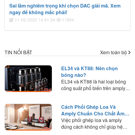
Sai lầm nghiêm trọng khi chọn DAC giải mã. Xem
ngay để không mắc phải!
11-02-2022 14:41:34
11904
TIN NỔI BẬT
Xem toàn bộ
EL34 và KT88: Nên chọn
bóng nào?
EL34 và KT88 là hai loại bóng
công suất phổ biến trên amply
đèn. Tìm hiểu sự khác biệt về
chất âm, công suất, khả năng
Cách Phối Ghép Loa Và
phối ghép và lựa chọn loại bóng
Amply Chuẩn Cho Chất Âm
phù hợp với nhu cầu nghe
Hay
Việc phối ghép loa và amply
nhạc.
đúng cách không chỉ giúp hệ
thống hoạt động ổn định mà còn