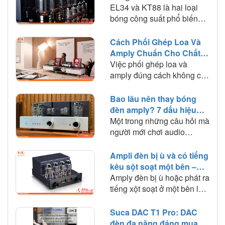
EL34 và KT88 là hai loại
bóng công suất phổ biến
trên amply đèn. Tìm hiểu sự
khác biệt về chất âm, công
Cách Phối Ghép Loa Và
suất, khả năng phối ghép
Amply Chuẩn Cho Chất
và lựa chọn loại bóng phù
Âm Hay
Việc phối ghép loa và
hợp với nhu cầu nghe
amply đúng cách không chỉ
nhạc.
giúp hệ thống hoạt động ổn
định mà còn quyết định đến
Bao lâu nên thay bóng
chất lượng âm thanh mà
đèn amply? 7 dấu hiệu
bạn trải nghiệm. Trong bài
cần biết
Một trong những câu hỏi mà
viết này, HD Audio sẽ chia
người mới chơi audio
sẻ những nguyên tắc quan
thường thắc mắc là: "Bóng
trọng và kinh nghiệm thực
đèn amply dùng được bao
Ampli đèn bị ù và có tiếng
tế giúp bạn lựa chọn amply
lâu?" hoặc "Khi nào cần
kêu sột soạt một bên –
phù hợp với loa để khai
thay bóng đèn?". Trên thực
Nguyên nhân và cách
Amply đèn bị ù hoặc phát ra
thác tối đa hiệu suất của
tế, bóng đèn điện tử là linh
khắc phục
tiếng xột soạt ở một bên loa
dàn âm thanh.
kiện có tuổi thọ nhất định và
là tình trạng khá phổ biến
sẽ dần suy giảm hiệu suất
sau một thời gian sử dụng.
Suca DAC T1 Pro: DAC
sau một thời gian hoạt
Vậy nguyên nhân do đâu
đèn đa năng đáng mua