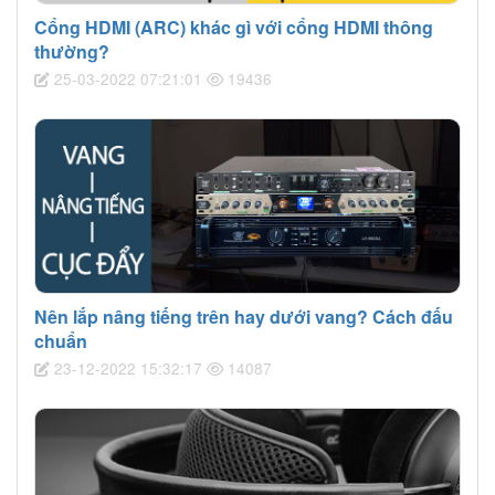
Cổng HDMI (ARC) khác gì với cổng HDMI thông
thường?
25-03-2022 07:21:01
19436
Nên lắp nâng tiếng trên hay dưới vang? Cách đấu
chuẩn
23-12-2022 15:32:17
14087