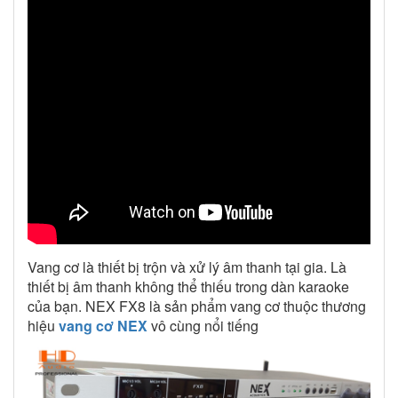
Vang cơ là thiết bị trộn và xử lý âm thanh tại gia. Là
thiết bị âm thanh không thể thiếu trong dàn karaoke
của bạn. NEX FX8 là sản phẩm vang cơ thuộc thương
hiệu
vang cơ NEX
vô cùng nổi tiếng