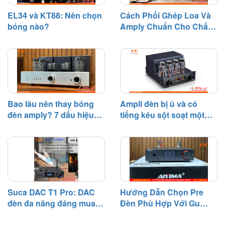
EL34 và KT88: Nên chọn
Cách Phối Ghép Loa Và
bóng nào?
Amply Chuẩn Cho Chất
Âm Hay
Bao lâu nên thay bóng
Ampli đèn bị ù và có
đèn amply? 7 dấu hiệu
tiếng kêu sột soạt một
cần biết
bên – Nguyên nhân và
cách khắc phục
Suca DAC T1 Pro: DAC
Hướng Dẫn Chọn Pre
đèn đa năng đáng mua
Đèn Phù Hợp Với Gu
tầm giá 3 triệu
Nghe Nhạc