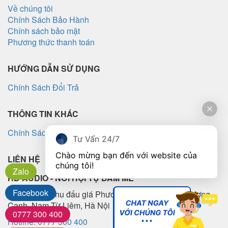
Về chúng tôi
Chính Sách Bảo Hành
Chính sách bảo mật
Phương thức thanh toán
HƯỚNG DẪN SỬ DỤNG
Chính Sách Đổi Trả
THÔNG TIN KHÁC
Chính Sách Vận Chuyển
Tư Vấn 24/7
Chào mừng bạn đến với website của 
LIÊN HỆ
chúng tôi!
Zalo
HD AUDIO - NƠI HỘI TỤ ĐAM MÊ
Facebook
Lô TT5-10, Khu đấu giá Phương Canh, Phường Phương
Canh, Nam Từ Liêm, Hà Nội
0777 300 400
Hotline: 0777 300 400