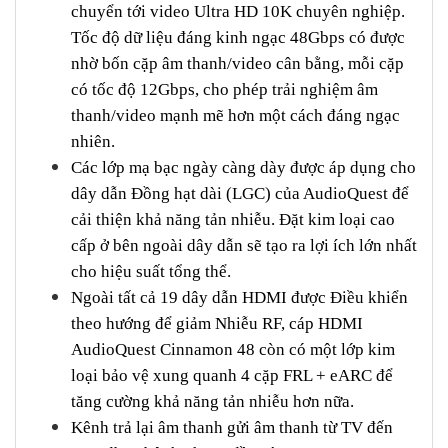
chuyển tới video Ultra HD 10K chuyên nghiệp.
Tốc độ dữ liệu đáng kinh ngạc 48Gbps có được
nhờ bốn cặp âm thanh/video cân bằng, mỗi cặp
có tốc độ 12Gbps, cho phép trải nghiệm âm
thanh/video mạnh mẽ hơn một cách đáng ngạc
nhiên.
Các lớp mạ bạc ngày càng dày được áp dụng cho
dây dẫn Đồng hạt dài (LGC) của AudioQuest để
cải thiện khả năng tản nhiễu. Đặt kim loại cao
cấp ở bên ngoài dây dẫn sẽ tạo ra lợi ích lớn nhất
cho hiệu suất tổng thể.
Ngoài tất cả 19 dây dẫn HDMI được Điều khiển
theo hướng để giảm Nhiễu RF, cáp HDMI
AudioQuest Cinnamon 48 còn có một lớp kim
loại bảo vệ xung quanh 4 cặp FRL + eARC để
tăng cường khả năng tản nhiễu hơn nữa.
Kênh trả lại âm thanh gửi âm thanh từ TV đến