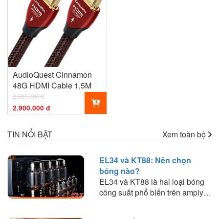
AudioQuest Cinnamon
48G HDMI Cable 1,5M
2.690.000 đ
2.900.000 đ
TIN NỔI BẬT
Xem toàn bộ
EL34 và KT88: Nên chọn
bóng nào?
EL34 và KT88 là hai loại bóng
công suất phổ biến trên amply
đèn. Tìm hiểu sự khác biệt về
chất âm, công suất, khả năng