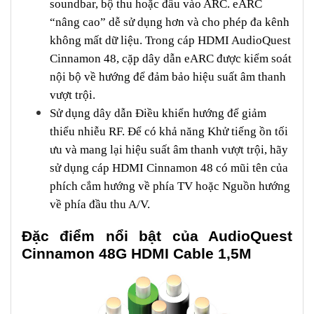
soundbar, bộ thu hoặc đầu vào ARC. eARC
“nâng cao” dễ sử dụng hơn và cho phép đa kênh
không mất dữ liệu. Trong cáp HDMI AudioQuest
Cinnamon 48, cặp dây dẫn eARC được kiểm soát
nội bộ về hướng để đảm bảo hiệu suất âm thanh
vượt trội.
Sử dụng dây dẫn Điều khiển hướng để giảm
thiểu nhiễu RF. Để có khả năng Khử tiếng ồn tối
ưu và mang lại hiệu suất âm thanh vượt trội, hãy
sử dụng cáp HDMI Cinnamon 48 có mũi tên của
phích cắm hướng về phía TV hoặc Nguồn hướng
về phía đầu thu A/V.
Đặc điểm nổi bật của AudioQuest
Cinnamon 48G HDMI Cable 1,5M