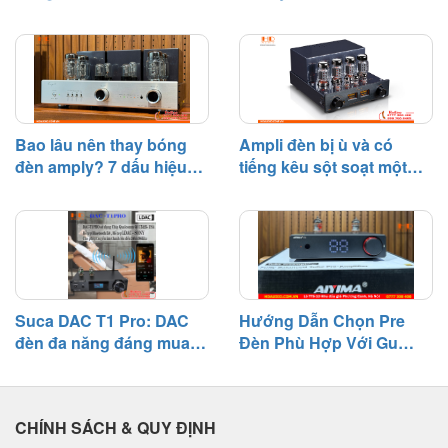
Âm Hay
Bao lâu nên thay bóng
Ampli đèn bị ù và có
đèn amply? 7 dấu hiệu
tiếng kêu sột soạt một
cần biết
bên – Nguyên nhân và
cách khắc phục
Suca DAC T1 Pro: DAC
Hướng Dẫn Chọn Pre
đèn đa năng đáng mua
Đèn Phù Hợp Với Gu
tầm giá 3 triệu
Nghe Nhạc
CHÍNH SÁCH & QUY ĐỊNH