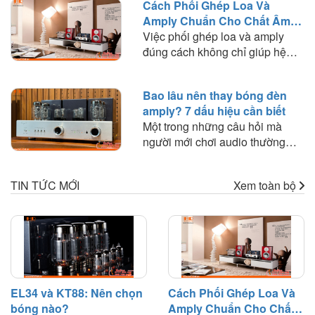
Cách Phối Ghép Loa Và
phối ghép và lựa chọn loại bóng
Amply Chuẩn Cho Chất Âm
phù hợp với nhu cầu nghe
Hay
Việc phối ghép loa và amply
nhạc.
đúng cách không chỉ giúp hệ
thống hoạt động ổn định mà còn
quyết định đến chất lượng âm
Bao lâu nên thay bóng đèn
thanh mà bạn trải nghiệm. Trong
amply? 7 dấu hiệu cần biết
bài viết này, HD Audio sẽ chia
Một trong những câu hỏi mà
sẻ những nguyên tắc quan trọng
người mới chơi audio thường
và kinh nghiệm thực tế giúp bạn
thắc mắc là: "Bóng đèn amply
lựa chọn amply phù hợp với loa
dùng được bao lâu?" hoặc "Khi
để khai thác tối đa hiệu suất của
TIN TỨC MỚI
Xem toàn bộ
nào cần thay bóng đèn?". Trên
dàn âm thanh.
thực tế, bóng đèn điện tử là linh
kiện có tuổi thọ nhất định và sẽ
dần suy giảm hiệu suất sau một
thời gian hoạt động.
EL34 và KT88: Nên chọn
Cách Phối Ghép Loa Và
bóng nào?
Amply Chuẩn Cho Chất