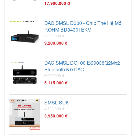
17.900.000 đ
DAC SMSL D300 - Chip Thế Hệ Mới
ROHM BD34301EKV
9.350.000 đ
9.200.000 đ
DAC SMSL DO100 ES9038Q2Mx2
Bluetooth 5.0 DAC
6.090.000 đ
5.115.000 đ
SMSL SU6
4.500.000 đ
3.950.000 đ