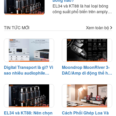
bóng nào?
cầu nghe nhạc chất lượng cao
EL34 và KT88 là hai loại bóng
trên các thiết bị hiện đại. Sản
công suất phổ biến trên amply
phẩm gây chú ý nhờ thiết kế nhỏ
đèn. Tìm hiểu sự khác biệt về
gọn, khả năng xử lý tín hiệu Hi-
chất âm, công suất, khả năng
Res cùng cách tiếp cận cân
TIN TỨC MỚI
Xem toàn bộ
phối ghép và lựa chọn loại bóng
bằng giữa hiệu năng và tính tiện
phù hợp với nhu cầu nghe
dụng.
nhạc.
Digital Transport là gì? Vì
Moondrop MoonRiver 3-
sao nhiều audiophile
DAC/Amp di động thế hệ
quan tâm?
mới đáng chú ý
EL34 và KT88: Nên chọn
Cách Phối Ghép Loa Và