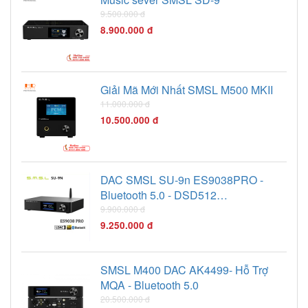
9.500.000 đ
8.900.000 đ
Giải Mã Mới Nhất SMSL M500 MKII
11.000.000 đ
10.500.000 đ
DAC SMSL SU-9n ES9038PRO -
Bluetooth 5.0 - DSD512
PCM768kHz/32Bit
9.900.000 đ
9.250.000 đ
SMSL M400 DAC AK4499- Hỗ Trợ
MQA - Bluetooth 5.0
20.500.000 đ