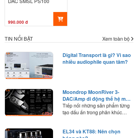
DAC SMSL PS100
990.000 đ
TIN NỔI BẬT
Xem toàn bộ
Digital Transport là gì? Vì sao
nhiều audiophile quan tâm?
Moondrop MoonRiver 3-
DAC/Amp di động thế hệ mới
đáng chú ý
Tiếp nối những sản phẩm từng
tạo dấu ấn trong phân khúc
DAC/Amp di động, Moondrop
mang đến MoonRiver 3 – thế hệ
EL34 và KT88: Nên chọn
mới được định hướng cho nhu