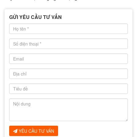
GỬI YÊU CẦU TƯ VẤN
YÊU CẦU TƯ VẤN