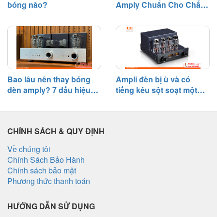
bóng nào?
Amply Chuẩn Cho Chất
Âm Hay
Bao lâu nên thay bóng
Ampli đèn bị ù và có
đèn amply? 7 dấu hiệu
tiếng kêu sột soạt một
cần biết
bên – Nguyên nhân và
cách khắc phục
CHÍNH SÁCH & QUY ĐỊNH
Về chúng tôi
Chính Sách Bảo Hành
Chính sách bảo mật
Phương thức thanh toán
HƯỚNG DẪN SỬ DỤNG