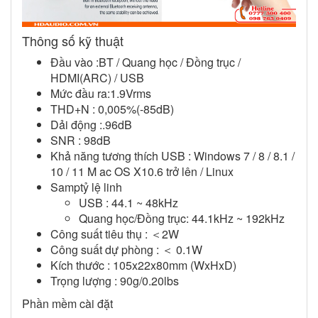
Thông số kỹ thuật
Đầu vào :BT / Quang học / Đồng trục /
HDMI(ARC) / USB
Mức đầu ra:1.9Vrms
THD+N : 0,005%(-85dB)
Dải động :.96dB
SNR : 98dB
Khả năng tương thích USB : Windows 7 / 8 / 8.1 /
10 / 11 M ac OS X10.6 trở lên / Linux
Samptỷ lệ linh
USB : 44.1 ~ 48kHz
Quang học/Đồng trục: 44.1kHz ~ 192kHz
Công suất tiêu thụ : ＜2W
Công suất dự phòng : ＜ 0.1W
Kích thước : 105x22x80mm (WxHxD)
Trọng lượng : 90g/0.20lbs
Phần mềm cài đặt