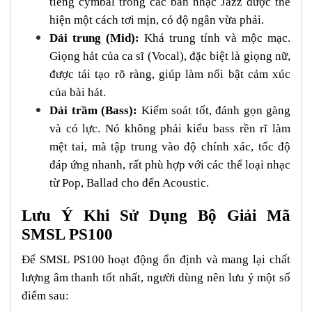
tiếng cymbal trong các bản nhạc Jazz được thể
hiện một cách tơi mịn, có độ ngân vừa phải.
Dải trung (Mid):
Khá trung tính và mộc mạc.
Giọng hát của ca sĩ (Vocal), đặc biệt là giọng nữ,
được tái tạo rõ ràng, giúp làm nổi bật cảm xúc
của bài hát.
Dải trầm (Bass):
Kiểm soát tốt, đánh gọn gàng
và có lực. Nó không phải kiểu bass rền rĩ làm
mệt tai, mà tập trung vào độ chính xác, tốc độ
đáp ứng nhanh, rất phù hợp với các thể loại nhạc
từ Pop, Ballad cho đến Acoustic.
Lưu Ý Khi Sử Dụng Bộ Giải Mã
SMSL PS100
Để SMSL PS100 hoạt động ổn định và mang lại chất
lượng âm thanh tốt nhất, người dùng nên lưu ý một số
điểm sau: